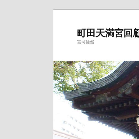
メ
イ
ン
町田天満宮回
コ
宮司徒然
ン
テ
ン
ツ
へ
移
動