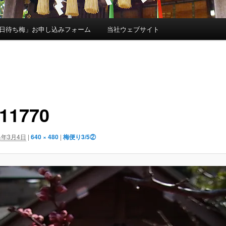
日待ち梅」お申し込みフォーム
当社ウェブサイト
11770
4年3月4日
|
640 × 480
|
梅便り3/5②