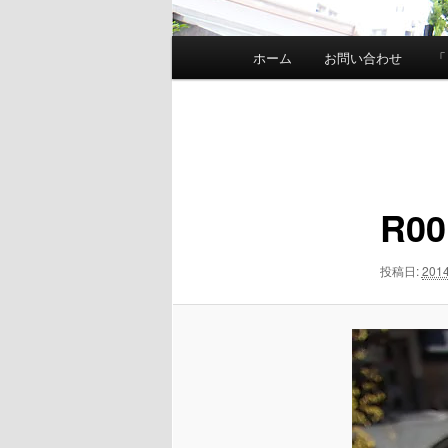
メ
ホーム
お問い合わせ
「
イ
ン
メ
画
ニ
像
ュ
ナ
ー
ビ
R00
ゲ
ー
シ
投稿日:
201
ョ
ン