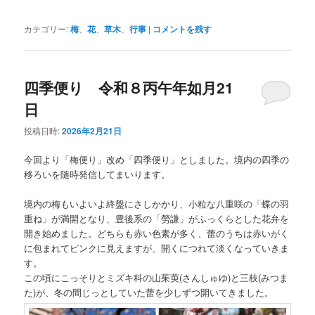
カテゴリー:
梅
、
花
、
草木
、
行事
|
コメントを残す
四季便り 令和８丙午年如月21
日
投稿日時:
2026年2月21日
今回より「梅便り」改め「四季便り」としました。境内の四季の
移ろいを随時発信してまいります。
境内の梅もいよいよ終盤にさしかかり、小粒な八重咲の「蝶の羽
重ね」が満開となり、豊後系の「勞謙」がふっくらとした花弁を
開き始めました。どちらも赤い色素が多く、蕾のうちは赤いがく
に包まれてピンクに見えますが、開くにつれて淡くなっていきま
す。
この頃にこっそりとミズキ科の山茱萸(さんしゅゆ)と三枝(みつま
た)が、冬の間じっとしていた蕾を少しずつ開いてきました。