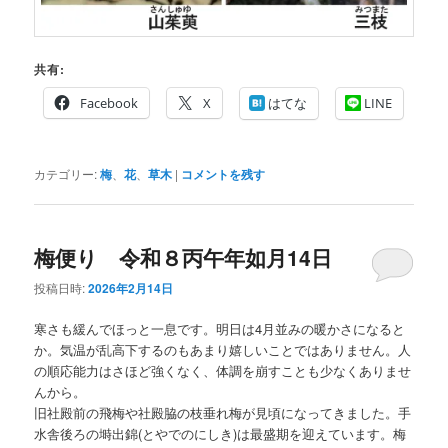
共有:
Facebook
X
はてな
LINE
カテゴリー:
梅
、
花
、
草木
|
コメントを残す
梅便り 令和８丙午年如月14日
投稿日時:
2026年2月14日
寒さも緩んでほっと一息です。明日は4月並みの暖かさになると
か。気温が乱高下するのもあまり嬉しいことではありません。人
の順応能力はさほど強くなく、体調を崩すことも少なくありませ
んから。
旧社殿前の飛梅や社殿脇の枝垂れ梅が見頃になってきました。手
水舎後ろの塒出錦(とやでのにしき)は最盛期を迎えています。梅