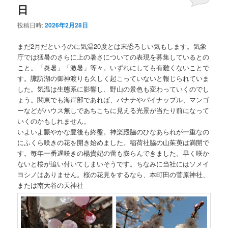
日
投稿日時:
2026年2月28日
まだ2月だというのに気温20度とは末恐ろしい気もします。気象
庁では猛暑のさらに上の暑さについての表現を募集しているとの
こと。「炎暑」「激暑」等々。いずれにしても有難くないことで
す。諏訪湖の御神渡りも久しく起こっていないと報じられていま
した。気温は生態系に影響し、野山の景色も変わっていくのでし
ょう。関東でも海岸部であれば、バナナやパイナップル、マンゴ
ーなどがハウス無しであちこちに見える光景が当たり前になって
いくのかもしれません。
いよいよ賑やかな豊後も終盤。神楽殿脇のひなあられが一重なの
にふくら咲きの花を開き始めました。稲荷社脇の山茱萸は満開で
す。毎年一番遅咲きの楊貴妃の蕾も膨らんできました。早く咲か
ないと桜が追い付いてしまいそうです。ちなみに当社にはソメイ
ヨシノはありません。桜の花見をするなら、本町田の菅原神社、
または南大谷の天神社