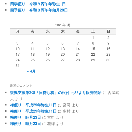
四季便り 令和８丙午年弥生1日
四季便り 令和８丙午年如月28日
2026年8月
月
火
水
木
金
土
日
1
2
3
4
5
6
7
8
9
10
11
12
13
14
15
16
17
18
19
20
21
22
23
24
25
26
27
28
29
30
31
« 4月
最近のコメント
復興支援第2弾「日待ち梅」の根付 元旦より販売開始
に
古屋武
夫
より
梅便り 平成29年弥生11日
に
宮司
より
梅便り 平成29年弥生11日
に
多村
より
梅便り 睦月23日
に
宮司
より
梅便り 睦月23日
に
花梅
より