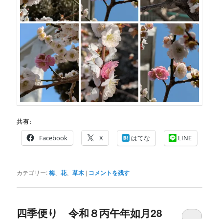
共有:
Facebook
X
はてな
LINE
カテゴリー:
梅
、
花
、
草木
|
コメントを残す
四季便り 令和８丙午年如月28