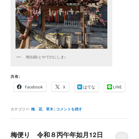
塒出錦(とやでのにしき)
共有:
Facebook
X
はてな
LINE
カテゴリー:
梅
、
花
、
草木
|
コメントを残す
梅便り 令和８丙午年如月12日