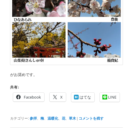
がお奨めです。
共有:
Facebook
X
はてな
LINE
カテゴリー:
参拝
、
梅
、
温暖化
、
花
、
草木
|
コメントを残す