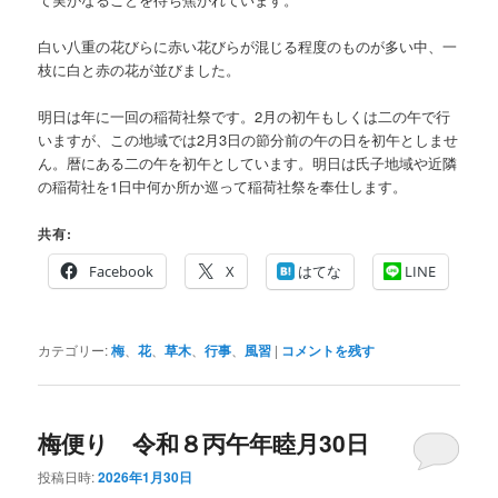
白い八重の花びらに赤い花びらが混じる程度のものが多い中、一
枝に白と赤の花が並びました。
明日は年に一回の稲荷社祭です。2月の初午もしくは二の午で行
いますが、この地域では2月3日の節分前の午の日を初午としませ
ん。暦にある二の午を初午としています。明日は氏子地域や近隣
の稲荷社を1日中何か所か巡って稲荷社祭を奉仕します。
共有:
Facebook
X
はてな
LINE
カテゴリー:
梅
、
花
、
草木
、
行事
、
風習
|
コメントを残す
梅便り 令和８丙午年睦月30日
投稿日時:
2026年1月30日