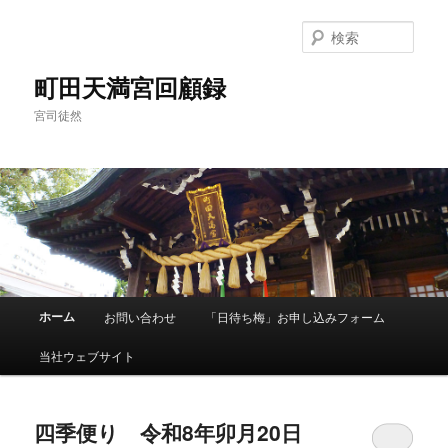
メ
サ
イ
ブ
検
ン
コ
索
コ
ン
町田天満宮回顧録
ン
テ
宮司徒然
テ
ン
ン
ツ
ツ
へ
へ
移
移
動
動
メ
ホーム
お問い合わせ
「日待ち梅」お申し込みフォーム
イ
ン
当社ウェブサイト
メ
ニ
ュ
四季便り 令和8年卯月20日
ー