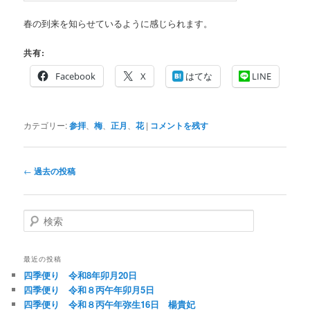
春の到来を知らせているように感じられます。
共有:
Facebook
X
はてな
LINE
カテゴリー:
参拝
、
梅
、
正月
、
花
|
コメントを残す
投
←
過去の投稿
稿
ナ
ビ
検
ゲ
索
ー
シ
最近の投稿
ョ
四季便り 令和8年卯月20日
ン
四季便り 令和８丙午年卯月5日
四季便り 令和８丙午年弥生16日 楊貴妃