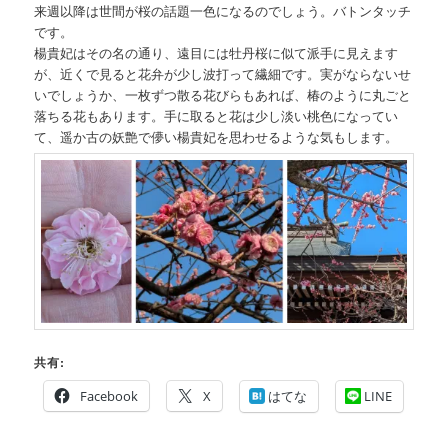
来週以降は世間が桜の話題一色になるのでしょう。バトンタッチ
です。
楊貴妃はその名の通り、遠目には牡丹桜に似て派手に見えます
が、近くで見ると花弁が少し波打って繊細です。実がならないせ
いでしょうか、一枚ずつ散る花びらもあれば、椿のように丸ごと
落ちる花もあります。手に取ると花は少し淡い桃色になってい
て、遥か古の妖艶で儚い楊貴妃を思わせるような気もします。
共有:
Facebook
X
はてな
LINE