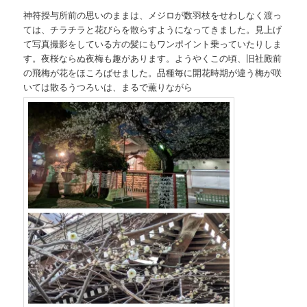
神符授与所前の思いのままは、メジロが数羽枝をせわしなく渡っ
ては、チラチラと花びらを散らすようになってきました。見上げ
て写真撮影をしている方の髪にもワンポイント乗っていたりしま
す。夜桜ならぬ夜梅も趣があります。ようやくこの頃、旧社殿前
の飛梅が花をほころばせました。品種毎に開花時期が違う梅が咲
いては散るうつろいは、まるで薫りながら