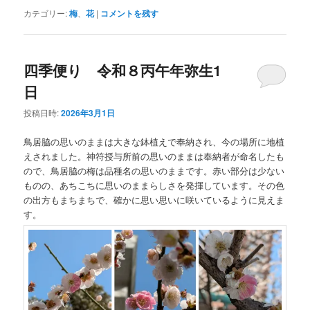
カテゴリー:
梅
、
花
|
コメントを残す
四季便り 令和８丙午年弥生1
日
投稿日時:
2026年3月1日
鳥居脇の思いのままは大きな鉢植えで奉納され、今の場所に地植
えされました。神符授与所前の思いのままは奉納者が命名したも
ので、鳥居脇の梅は品種名の思いのままです。赤い部分は少ない
ものの、あちこちに思いのままらしさを発揮しています。その色
の出方もまちまちで、確かに思い思いに咲いているように見えま
す。