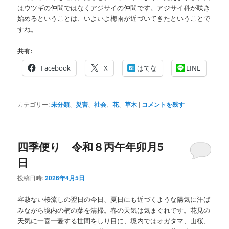
はウツギの仲間ではなくアジサイの仲間です。アジサイ科が咲き
始めるということは、いよいよ梅雨が近づいてきたということで
すね。
共有:
Facebook
X
はてな
LINE
カテゴリー:
未分類
、
災害
、
社会
、
花
、
草木
|
コメントを残す
四季便り 令和８丙午年卯月5
日
投稿日時:
2026年4月5日
容赦ない桜流しの翌日の今日、夏日にも近づくような陽気に汗ば
みながら境内の楠の葉を清掃。春の天気は気まぐれです。花見の
天気に一喜一憂する世間をしり目に、境内ではオガタマ、山桜、