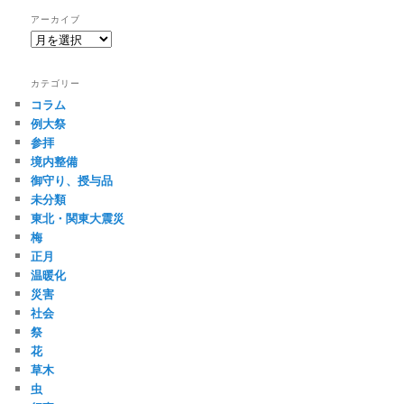
アーカイブ
ア
ー
カ
カテゴリー
イ
コラム
ブ
例大祭
参拝
境内整備
御守り、授与品
未分類
東北・関東大震災
梅
正月
温暖化
災害
社会
祭
花
草木
虫