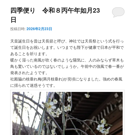
四季便り 令和８丙午年如月23
日
投稿日時:
2026年2月23日
天皇誕生日を昔は天長節と呼び、神社では天長祭という式を行っ
て誕生日をお祝いします。いつまでも陛下が健康で日本が平和で
あることを祈ります。
暖かく湿った南風が吹く春のような陽気に、人のみならず草木も
鳥も驚いているのではないでしょうか。午前中の強風で春一番が
発表されたようです。
社殿脇の枝垂れ梅(満月枝垂れ)が見頃になりました。強めの春風
に揺られて迷惑そうです。