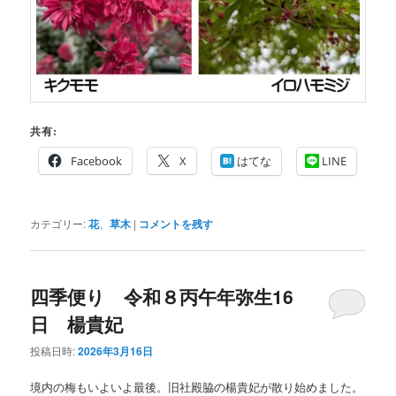
共有:
Facebook
X
はてな
LINE
カテゴリー:
花
、
草木
|
コメントを残す
四季便り 令和８丙午年弥生16
日 楊貴妃
投稿日時:
2026年3月16日
境内の梅もいよいよ最後。旧社殿脇の楊貴妃が散り始めました。