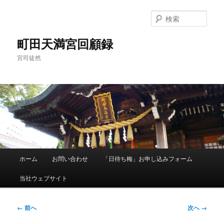
メ
イ
検
ン
索
コ
町田天満宮回顧録
ン
宮司徒然
テ
ン
ツ
へ
移
動
メ
ホーム
お問い合わせ
「日待ち梅」お申し込みフォーム
イ
ン
当社ウェブサイト
メ
ニ
ュ
画
← 前へ
次へ →
ー
像