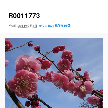
ナ
ビ
ゲ
R0011773
ー
シ
投稿日:
2014年3月4日
|
640 × 480
|
梅便り3/5②
ョ
ン