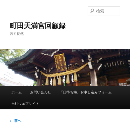
メ
イ
検
ン
索
コ
町田天満宮回顧録
ン
宮司徒然
テ
ン
ツ
へ
移
動
メ
ホーム
お問い合わせ
「日待ち梅」お申し込みフォーム
イ
ン
当社ウェブサイト
メ
ニ
ュ
画
← 前へ
ー
像