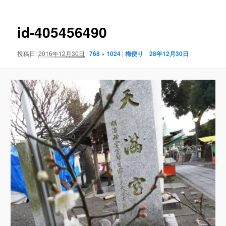
ナ
ビ
ゲ
id-405456490
ー
シ
投稿日:
2016年12月30日
|
768 × 1024
|
梅便り 28年12月30日
ョ
ン