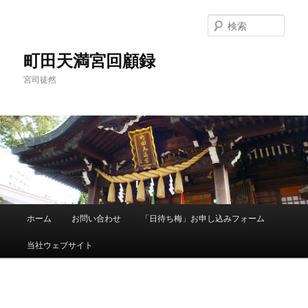
メ
イ
検
ン
索
コ
町田天満宮回顧録
ン
宮司徒然
テ
ン
ツ
へ
移
動
メ
ホーム
お問い合わせ
「日待ち梅」お申し込みフォーム
イ
ン
当社ウェブサイト
メ
ニ
ュ
画
ー
像