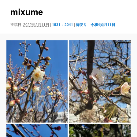
ナ
mixume
ビ
ゲ
ー
投稿日:
2022年2月11日
|
1531 × 2041
|
梅便り 令和4如月11日
シ
ョ
ン