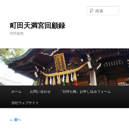
メ
イ
検
ン
索
コ
町田天満宮回顧録
ン
宮司徒然
テ
ン
ツ
へ
移
動
メ
ホーム
お問い合わせ
「日待ち梅」お申し込みフォーム
イ
ン
当社ウェブサイト
メ
ニ
ュ
画
← 前へ
ー
像