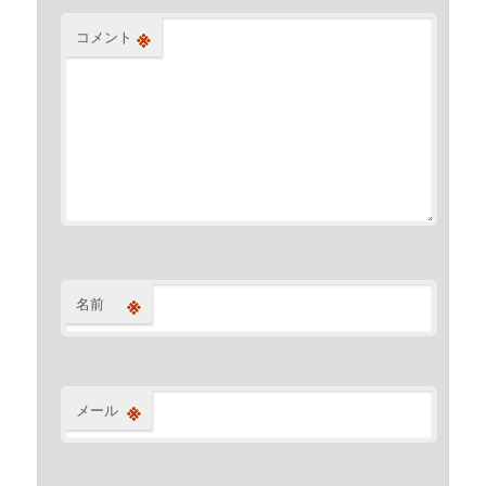
※
コメント
※
名前
※
メール