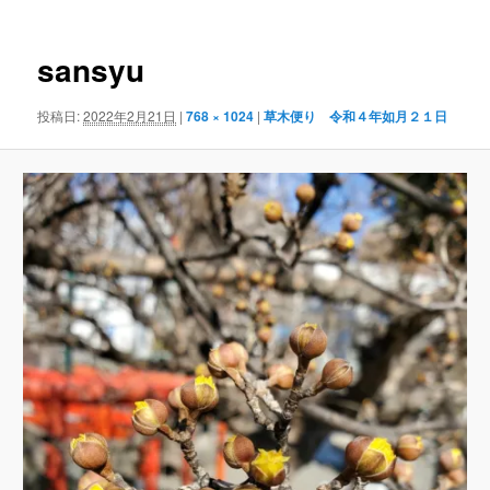
ナ
ビ
ゲ
sansyu
ー
シ
投稿日:
2022年2月21日
|
768 × 1024
|
草木便り 令和４年如月２１日
ョ
ン