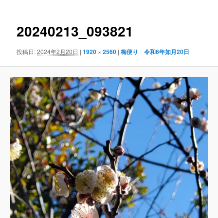
ナ
ビ
ゲ
20240213_093821
ー
シ
投稿日:
2024年2月20日
|
1920 × 2560
|
梅便り 令和6年如月20日
ョ
ン