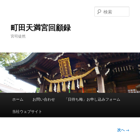
メ
イ
検
ン
索
コ
町田天満宮回顧録
ン
宮司徒然
テ
ン
ツ
へ
移
動
メ
ホーム
お問い合わせ
「日待ち梅」お申し込みフォーム
イ
ン
当社ウェブサイト
メ
ニ
ュ
画
次へ →
ー
像