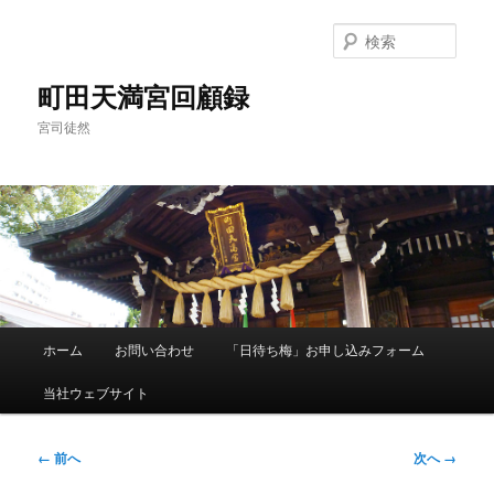
メ
イ
検
ン
索
コ
町田天満宮回顧録
ン
宮司徒然
テ
ン
ツ
へ
移
動
メ
ホーム
お問い合わせ
「日待ち梅」お申し込みフォーム
イ
ン
当社ウェブサイト
メ
ニ
ュ
画
← 前へ
次へ →
ー
像