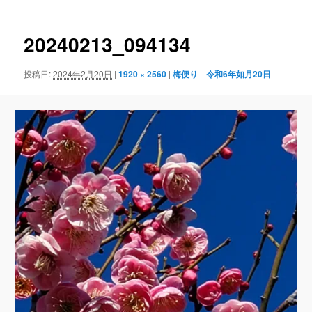
ナ
ビ
ゲ
20240213_094134
ー
シ
投稿日:
2024年2月20日
|
1920 × 2560
|
梅便り 令和6年如月20日
ョ
ン