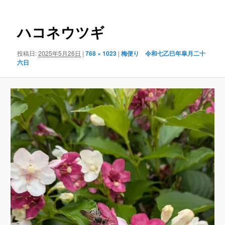
ナ
ビ
ゲ
ハコネウツギ
ー
シ
投稿日:
2025年5月26日
|
768 × 1023
|
梅便り 令和七乙巳年皐月二十
ョ
六日
ン