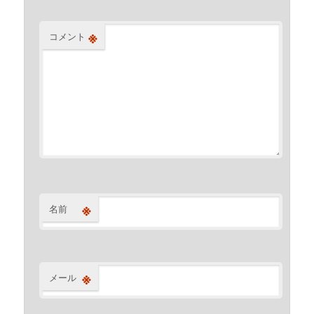
※
コメント
※
名前
※
メール