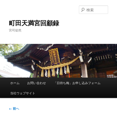
メ
イ
検
ン
索
コ
町田天満宮回顧録
ン
宮司徒然
テ
ン
ツ
へ
移
動
メ
ホーム
お問い合わせ
「日待ち梅」お申し込みフォーム
イ
ン
当社ウェブサイト
メ
ニ
ュ
画
← 前へ
ー
像