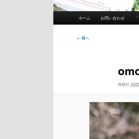
メ
ホーム
お問い合わせ
「
イ
ン
メ
画
← 前へ
ニ
像
ュ
ナ
ー
ビ
omo
ゲ
ー
シ
投稿日:
202
ョ
ン