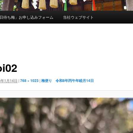
日待ち梅」お申し込みフォーム
当社ウェブサイト
i02
6年1月14日
|
768 × 1023
|
梅便り 令和8年丙午年睦月14日