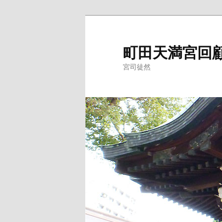
メ
イ
ン
町田天満宮回
コ
宮司徒然
ン
テ
ン
ツ
へ
移
動