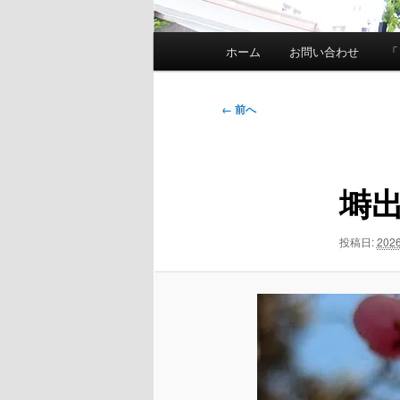
メ
ホーム
お問い合わせ
「
イ
ン
メ
画
← 前へ
ニ
像
ュ
ナ
ー
ビ
塒
ゲ
ー
シ
投稿日:
202
ョ
ン