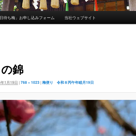
日待ち梅」お申し込みフォーム
当社ウェブサイト
出の錦
6年1月19日
|
768 × 1023
|
梅便り 令和８丙午年睦月19日