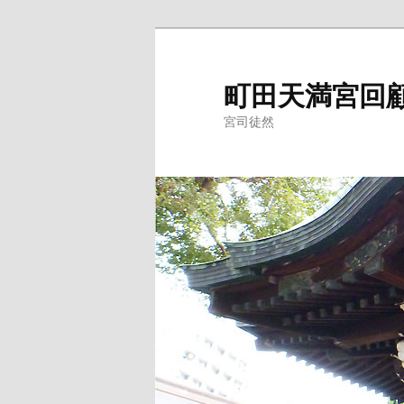
メ
イ
ン
町田天満宮回
コ
宮司徒然
ン
テ
ン
ツ
へ
移
動