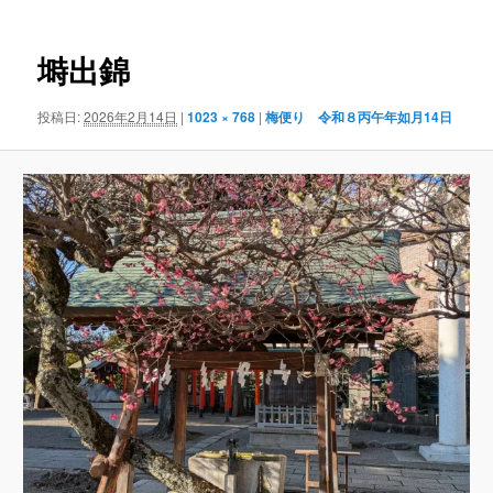
ナ
ビ
ゲ
塒出錦
ー
シ
投稿日:
2026年2月14日
|
1023 × 768
|
梅便り 令和８丙午年如月14日
ョ
ン