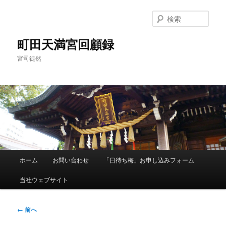
メ
イ
検
ン
索
コ
町田天満宮回顧録
ン
宮司徒然
テ
ン
ツ
へ
移
動
メ
ホーム
お問い合わせ
「日待ち梅」お申し込みフォーム
イ
ン
当社ウェブサイト
メ
ニ
ュ
画
← 前へ
ー
像