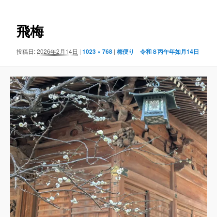
ナ
ビ
ゲ
飛梅
ー
シ
投稿日:
2026年2月14日
|
1023 × 768
|
梅便り 令和８丙午年如月14日
ョ
ン