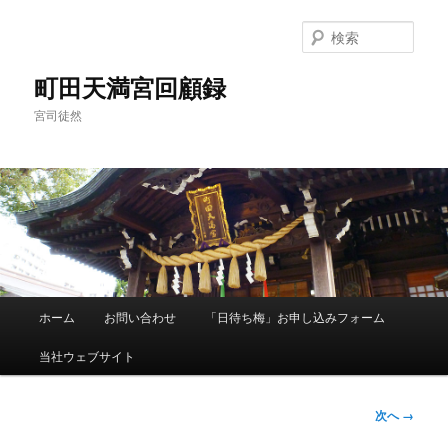
メ
イ
検
ン
索
コ
町田天満宮回顧録
ン
宮司徒然
テ
ン
ツ
へ
移
動
メ
ホーム
お問い合わせ
「日待ち梅」お申し込みフォーム
イ
ン
当社ウェブサイト
メ
ニ
ュ
画
次へ →
ー
像