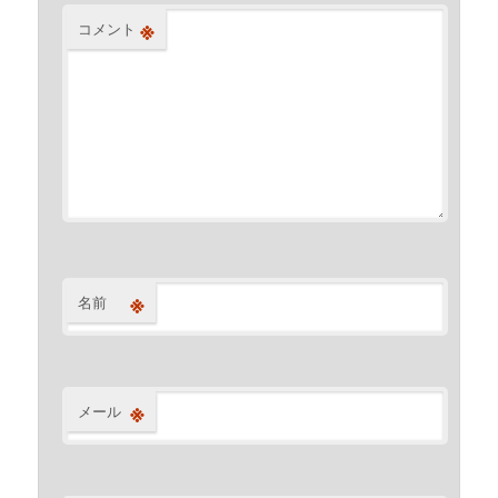
※
コメント
※
名前
※
メール