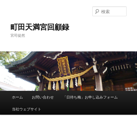
メ
イ
検
ン
索
コ
町田天満宮回顧録
ン
宮司徒然
テ
ン
ツ
へ
移
動
メ
ホーム
お問い合わせ
「日待ち梅」お申し込みフォーム
イ
ン
当社ウェブサイト
メ
ニ
ュ
画
ー
像