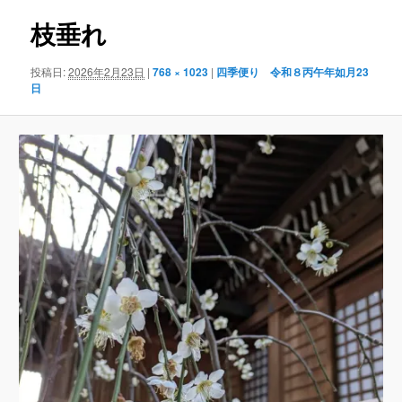
ナ
枝垂れ
ビ
ゲ
ー
投稿日:
2026年2月23日
|
768 × 1023
|
四季便り 令和８丙午年如月23
シ
日
ョ
ン