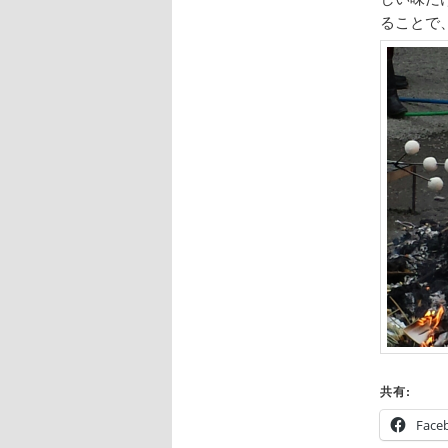
ることで
共有:
Face