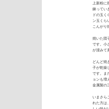
上新粉に
錬ってい
ドの玉く
ン玉くら
こんがり
焼いた団
です。小
が浸みて
どんど焼
子が乾燥
です。ま
ョンも増
金属製の
いまさら
れた方は
しい味だ