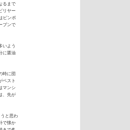
なるまで
ビリヤー
はピンポ
ーブンで
多いよう
分に醤油
の時に団
がベスト
はマンシ
は、先が
ようと思わ
朴で懐か
焼きで炙