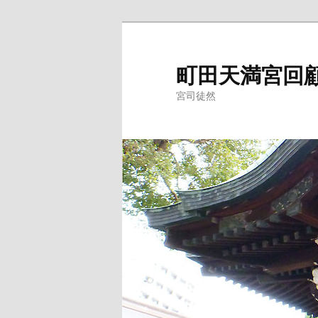
メ
イ
ン
町田天満宮回
コ
宮司徒然
ン
テ
ン
ツ
へ
移
動