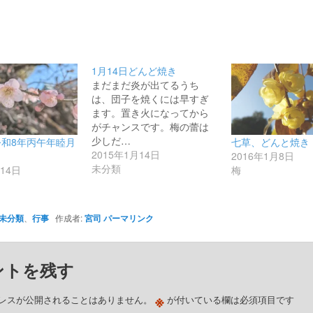
1月14日どんど焼き
まだまだ炎が出てるうち
は、団子を焼くには早すぎ
ます。置き火になってから
がチャンスです。梅の蕾は
少しだ…
和8年丙午年睦月
七草、どんと焼き
2015年1月14日
2016年1月8日
未分類
月14日
梅
未分類
、
行事
作成者:
宮司
パーマリンク
ントを残す
※
レスが公開されることはありません。
が付いている欄は必須項目です