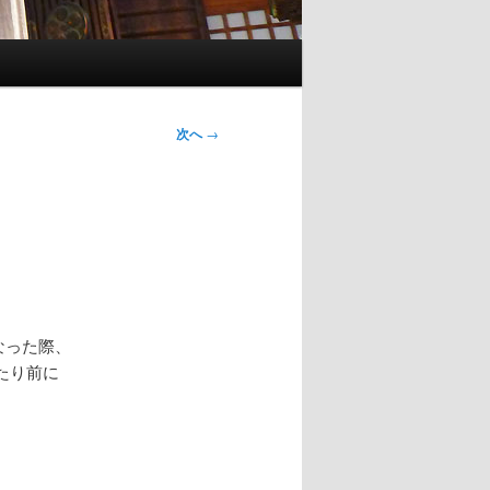
次へ
→
なった際、
たり前に