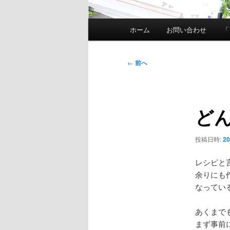
メ
ホーム
お問い合わせ
「
イ
ン
メ
投
←
前へ
ニ
稿
ュ
ナ
ー
ビ
ど
ゲ
ー
シ
投稿日時:
2
ョ
ン
レシピと
余りにも
なってい
あくまで
まず事前