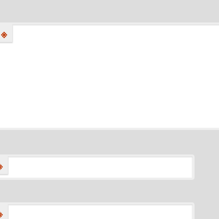
※
※
※