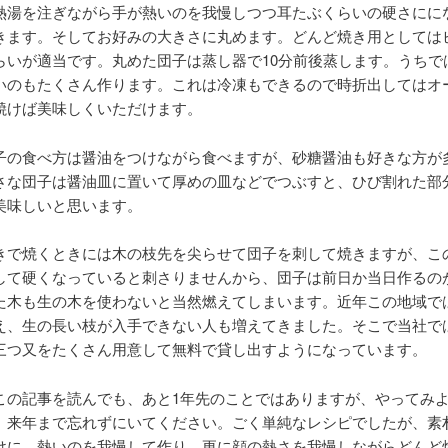
熱湯を注ぎながら手が熱いのを我慢しつつ耳たぶくらいの硬さにに
きます。そしてお好みの大きさに丸めます。どんど焼き用としては
らいが適当です。丸めた団子は蒸し器で10分前後蒸します。うちで
いのもたくさん作ります。これは冷凍もできるので時折出してはオ
焼けば美味しくいただけます。
子の食べ方は醤油をつけながら食べますが、砂糖醤油も好きな方が
さな団子は醤油皿に置いて厚めの皿などでつぶすと、ひび割れた部
美味しいと思います。
きで焼くときには木の枝先を尖らせて団子を刺して焼きますが、こ
して硬くなっていると刺さりませんから、団子は前日か当日作るの
た木も生の木を使わないと当然燃えてしまいます。近年この地域で
え、生の長い枝が入手できない人も増えてきました。そこで当社で
三つ又をたくさん用意して無料で貸し出すようになっています。
この記事を読んでも、あと1年先のことではありますが、やってみ
、来年まで忘れずにいてください。ごく単純なレシピでしたが、素
けに、熱いのを我慢して作り、更に顔の熱さを我慢しながらどんど