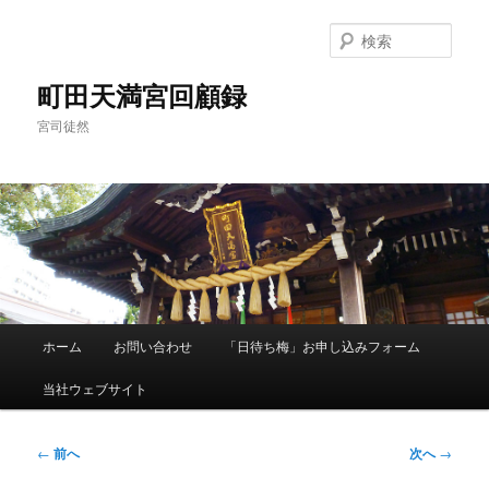
メ
イ
検
ン
索
コ
町田天満宮回顧録
ン
宮司徒然
テ
ン
ツ
へ
移
動
メ
ホーム
お問い合わせ
「日待ち梅」お申し込みフォーム
イ
ン
当社ウェブサイト
メ
ニ
ュ
投
←
前へ
次へ
→
ー
稿