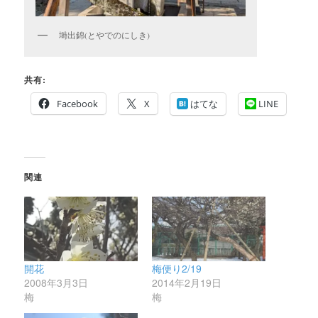
塒出錦(とやでのにしき)
共有:
Facebook
X
はてな
LINE
関連
開花
梅便り2/19
2008年3月3日
2014年2月19日
梅
梅