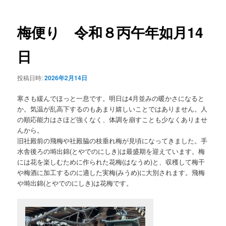
ナ
ビ
ゲ
梅便り 令和８丙午年如月14
ー
シ
日
ョ
ン
投稿日時:
2026年2月14日
寒さも緩んでほっと一息です。明日は4月並みの暖かさになると
か。気温が乱高下するのもあまり嬉しいことではありません。人
の順応能力はさほど強くなく、体調を崩すことも少なくありませ
んから。
旧社殿前の飛梅や社殿脇の枝垂れ梅が見頃になってきました。手
水舎後ろの塒出錦(とやでのにしき)は最盛期を迎えています。梅
には花を楽しむために作られた花梅(はなうめ)と、収穫して梅干
や梅酒に加工するのに適した実梅(みうめ)に大別されます。飛梅
や塒出錦(とやでのにしき)は花梅です。