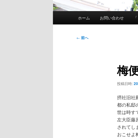
メ
ホーム
お問い合わせ
「
イ
ン
メ
投
←
前へ
ニ
稿
ュ
ナ
ー
ビ
梅便
ゲ
ー
シ
投稿日時:
2
ョ
ン
摂社旧社
都の私邸
世は時す
左大臣藤
されてし
おこせよ