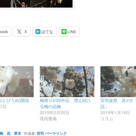
book
X
はてな
LINE
(とびうめ)開花
梅便り2/20外伝 増え続け
宮司徒然 其の3
月7日
る梅の品種
話」
2015年2月20日
2018年1月18日
境内整備
コラム
梅
、
花
、
草木
作成者:
宮司
パーマリンク