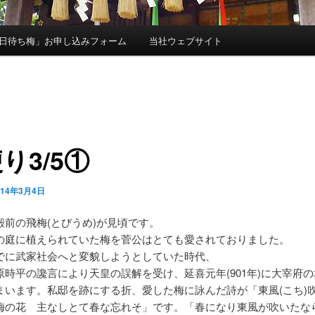
日待ち梅」お申し込みフォーム
当社ウェブサイト
り3/5①
014年3月4日
殿前の飛梅(とびうめ)が見頃です。
の庭に植えられていた梅を菅公はとても愛されておりました。
でに武家社会へと変貌しようとしていた時代、
原時平の讒言により天皇の誤解を受け、延喜元年(901年)に大宰府
まいます。私邸を跡にする折、愛した梅に詠んだ詩が「東風(こち)
梅の花 主なしとて春な忘れそ」です。「春になり東風が吹いたな