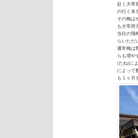
赴く大宰
の行く末
その梅は
も大宰府
当社の飛
らいただ
通常梅は
らも増や
(たね)
によって
も１ヶ月