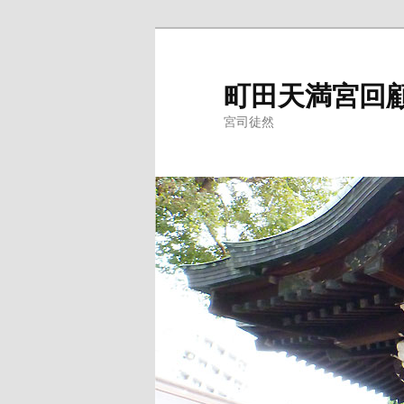
メ
イ
ン
町田天満宮回
コ
宮司徒然
ン
テ
ン
ツ
へ
移
動