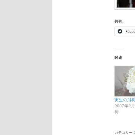
共有:
Face
関連
実生の飛梅
2007年2
梅
カテゴリー: