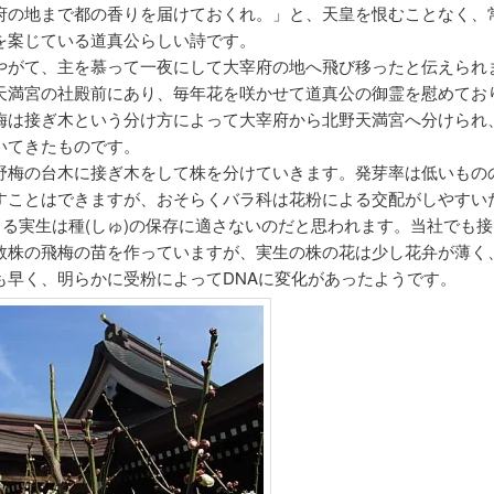
府の地まで都の香りを届けておくれ。」と、天皇を恨むことなく、
を案じている道真公らしい詩です。
やがて、主を慕って一夜にして大宰府の地へ飛び移ったと伝えられ
天満宮の社殿前にあり、毎年花を咲かせて道真公の御霊を慰めてお
梅は接ぎ木という分け方によって大宰府から北野天満宮へ分けられ
いてきたものです。
野梅の台木に接ぎ木をして株を分けていきます。発芽率は低いもの
すことはできますが、おそらくバラ科は花粉による交配がしやすい
による実生は種(しゅ)の保存に適さないのだと思われます。当社でも
数株の飛梅の苗を作っていますが、実生の株の花は少し花弁が薄く
も早く、明らかに受粉によってDNAに変化があったようです。