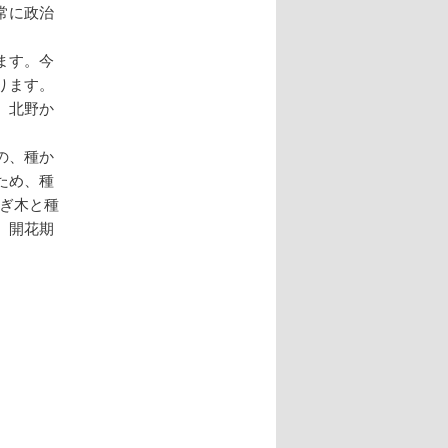
常に政治
ます。今
ります。
、北野か
の、種か
ため、種
接ぎ木と種
、開花期