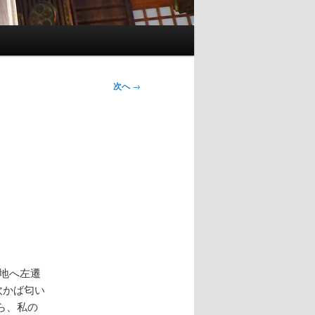
次へ
→
の地へ左遷
吹かば匂い
ら、私の