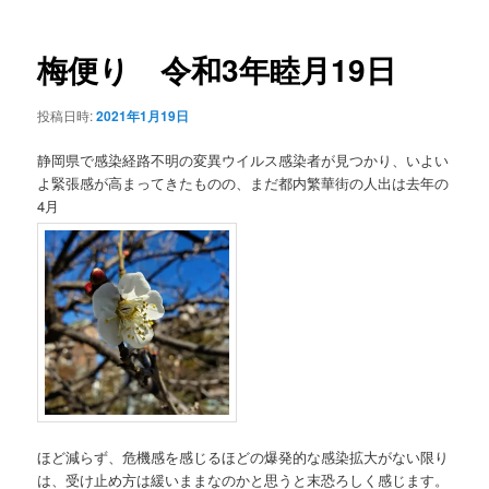
ナ
ビ
ゲ
梅便り 令和3年睦月19日
ー
シ
投稿日時:
2021年1月19日
ョ
ン
静岡県で感染経路不明の変異ウイルス感染者が見つかり、いよい
よ緊張感が高まってきたものの、まだ都内繁華街の人出は去年の
4月
ほど減らず、危機感を感じるほどの爆発的な感染拡大がない限り
は、受け止め方は緩いままなのかと思うと末恐ろしく感じます。