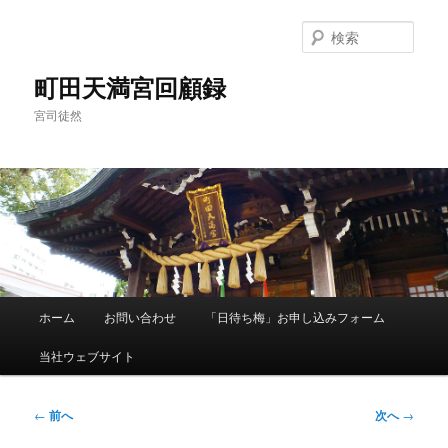
メ
イ
検
ン
索
コ
町田天満宮回顧録
ン
宮司徒然
テ
ン
ツ
へ
移
動
メ
ホーム
お問い合わせ
「日待ち梅」お申し込みフォーム
イ
ン
当社ウェブサイト
メ
ニ
ュ
投
←
前へ
次へ
→
ー
稿