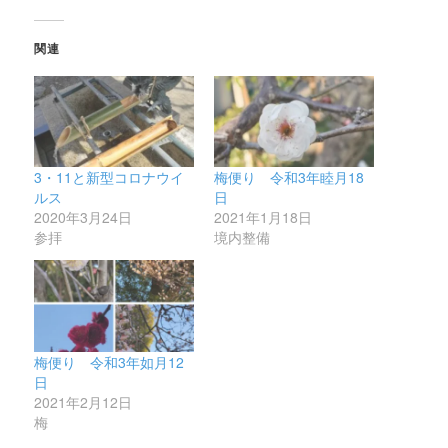
関連
3・11と新型コロナウイ
梅便り 令和3年睦月18
ルス
日
2020年3月24日
2021年1月18日
参拝
境内整備
梅便り 令和3年如月12
日
2021年2月12日
梅