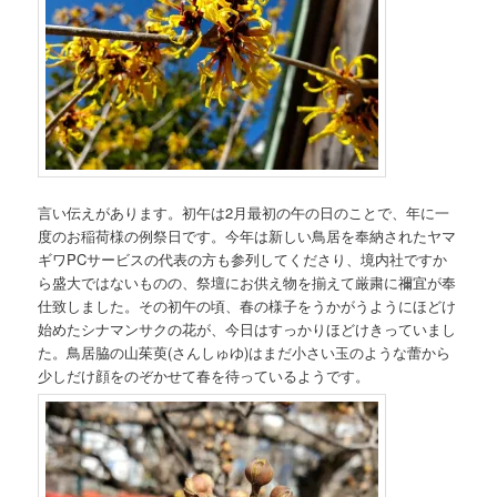
言い伝えがあります。初午は2月最初の午の日のことで、年に一
度のお稲荷様の例祭日です。今年は新しい鳥居を奉納されたヤマ
ギワPCサービスの代表の方も参列してくださり、境内社ですか
ら盛大ではないものの、祭壇にお供え物を揃えて厳粛に禰宜が奉
仕致しました。その初午の頃、春の様子をうかがうようにほどけ
始めたシナマンサクの花が、今日はすっかりほどけきっていまし
た。鳥居脇の山茱萸(さんしゅゆ)はまだ小さい玉のような蕾から
少しだけ顔をのぞかせて春を待っているようです。