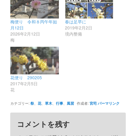
梅便り 令和８丙午年如
春は足早に
月12日
2019年2月2日
2026年2月12日
境内整備
梅
花便り 290205
2017年2月5日
花
カテゴリー:
祭
、
花
、
草木
、
行事
、
風習
作成者:
宮司
パーマリンク
コメントを残す