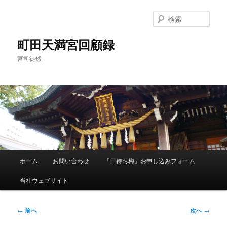
メ
イ
検
ン
索
コ
町田天満宮回顧録
ン
宮司徒然
テ
ン
ツ
へ
移
動
メ
ホーム
お問い合わせ
「日待ち梅」お申し込みフォーム
イ
ン
当社ウェブサイト
メ
ニ
ュ
投
←
前へ
次へ
→
ー
稿