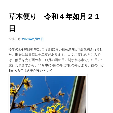
ナ
ビ
ゲ
草木便り 令和４年如月２１
ー
シ
日
ョ
ン
投稿日時:
2022年2月21日
今年の2月10日初午(はつうま)に赤い稲荷鳥居が1基奉納されまし
た。旧暦には日毎に十二支があります。よくご存じのところで
は、熊手を売る酉の市。11月の酉の日に開かれる市で、12日に1
度行われますから、11月中に2回の年と3回の年があり、酉の日が
3回ある年は火事が多いという