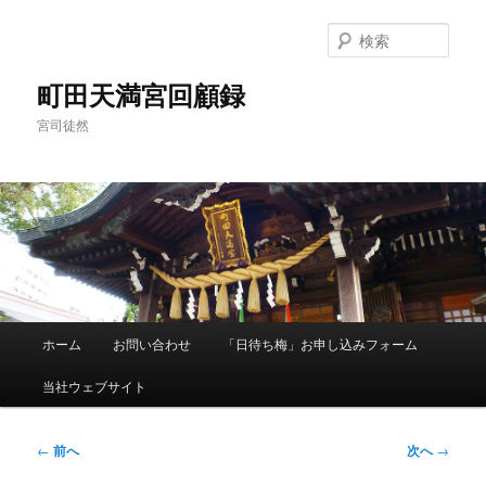
メ
イ
検
ン
索
コ
町田天満宮回顧録
ン
宮司徒然
テ
ン
ツ
へ
移
動
メ
ホーム
お問い合わせ
「日待ち梅」お申し込みフォーム
イ
ン
当社ウェブサイト
メ
ニ
ュ
投
←
前へ
次へ
→
ー
稿