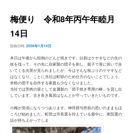
ナ
ビ
ゲ
梅便り 令和8年丙午年睦月
ー
シ
14日
ョ
ン
投稿日時:
2026年1月14日
本日は午後から恒例のどんど焼きです。以前はケヤキなどの生の
枝を伐って、その先に自家製の団子を刺し、親子で肩に担いで歩
いてくる光景が見られましたが、今はそんな枝ぶりのケヤキなど
はなくなり、ことに当社は町部のため仕方のないことでしょう。
米粉の団子を自作する家庭も少なくなりました。
当社では苦肉の策として金属製の「団子焼き専用の棒」を貸し出
しています。古き良き風習はなんとか守っていきたいものです。
小梅が見頃になりつつあります。神符授与所前の思いのままもほ
ころび始めました。町田は市長選を控えている最中に、衆院選の
話が持ち上がってしま