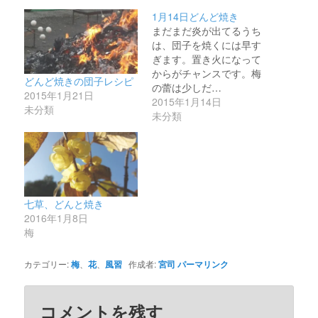
1月14日どんど焼き
まだまだ炎が出てるうち
は、団子を焼くには早す
ぎます。置き火になって
からがチャンスです。梅
どんど焼きの団子レシピ
の蕾は少しだ…
2015年1月21日
2015年1月14日
未分類
未分類
七草、どんと焼き
2016年1月8日
梅
カテゴリー:
梅
、
花
、
風習
作成者:
宮司
パーマリンク
コメントを残す