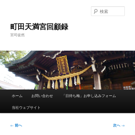
メ
イ
検
ン
索
コ
町田天満宮回顧録
ン
宮司徒然
テ
ン
ツ
へ
移
動
メ
ホーム
お問い合わせ
「日待ち梅」お申し込みフォーム
イ
ン
当社ウェブサイト
メ
ニ
ュ
投
←
前へ
次へ
→
ー
稿