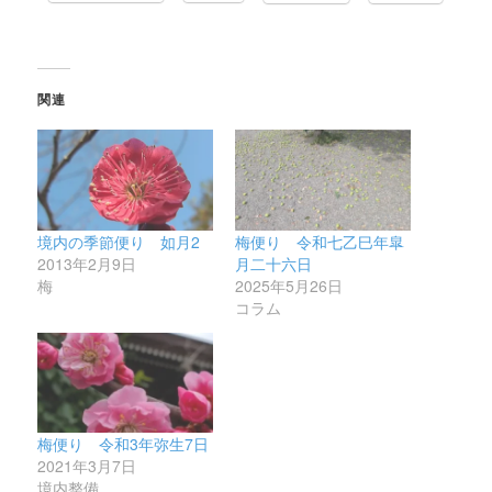
関連
境内の季節便り 如月2
梅便り 令和七乙巳年皐
2013年2月9日
月二十六日
梅
2025年5月26日
コラム
梅便り 令和3年弥生7日
2021年3月7日
境内整備