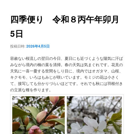
ナ
ビ
ゲ
四季便り 令和８丙午年卯月
ー
シ
5日
ョ
ン
投稿日時:
2026年4月5日
容赦ない桜流しの翌日の今日、夏日にも近づくような陽気に汗ば
みながら境内の楠の葉を清掃。春の天気は気まぐれです。花見の
天気に一喜一憂する世間をしり目に、境内ではオガタマ、山桜、
キクモモ、いろはもみじが咲いています。モミジの花は小さく
て、接写しても分かりづらいほどです。それでも秋には羽根付き
の立派な種を作ります。