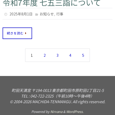
令和7年度 七五三詣について
,
2025年8月1日
お知らせ
行事
続きを読む
1
2
3
4
5
町田天満宮 〒194-0013 東京都町田市原町田1丁目21-5
TEL : 042-722-2325（午前10時〜午後4時）
© 2004-2026 MACHIDA-TENMANGU. All rights reserved.
Powered by
Nirvana
&
WordPress.