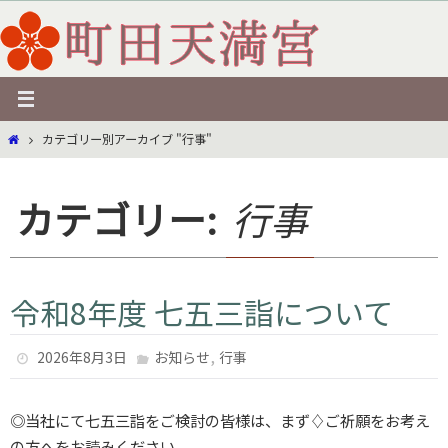
コ
ン
テ
ン
ツ
ホ
カテゴリー別アーカイブ "行事"
へ
ー
ス
ム
キ
カテゴリー:
行事
ッ
プ
令和8年度 七五三詣について
,
2026年8月3日
お知らせ
行事
◎当社にて七五三詣をご検討の皆様は、まず♢ご祈願をお考え
の方へをお読みください。