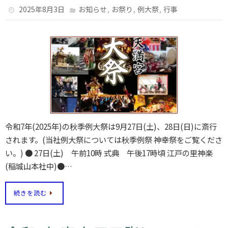
,
,
,
2025年8月3日
お知らせ
お祭り
例大祭
行事
令和7年(2025年)の秋季例大祭は9月27日(土)、28日(日)に斎行
されます。(当社例大祭については秋季例祭 神幸祭をご覧くださ
い。) ● 27日(土) 午前10時 式典 午後17時頃 江戸の里神楽
(稲城山本社中)●…
続きを読む