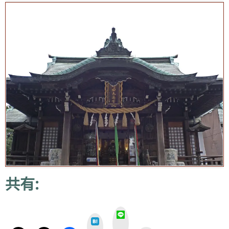
共有:
L
は
I
て
N