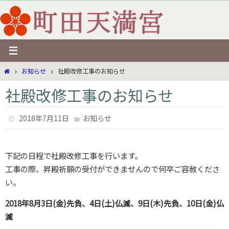
コ
ン
テ
ン
ツ
ホ
お知らせ
社殿改修工事のお知らせ
へ
ー
ス
社殿改修工事のお知らせ
ム
キ
ッ
2018年7月11日
お知らせ
プ
下記の日程で社殿改修工事を行います。
工事の際、昇殿祈願の受付ができませんので何卒ご容赦くださ
い。
2018年8月3日(金)先負、4日(土)仏滅、9日(木)先負、10日(金)仏
滅