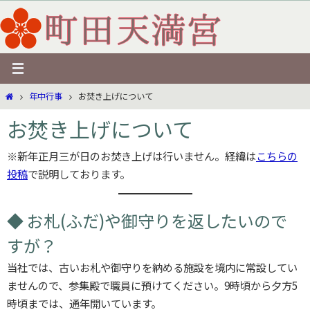
コ
ン
テ
ン
ツ
ホ
年中行事
お焚き上げについて
へ
ー
ス
お焚き上げについて
ム
キ
ッ
※新年正月三が日のお焚き上げは行いません。経緯は
こちらの
プ
投稿
で説明しております。
◆ お札(ふだ)や御守りを返したいので
すが？
当社では、古いお札や御守りを納める施設を境内に常設してい
ませんので、参集殿で職員に預けてください。9時頃から夕方5
時頃までは、通年開いています。