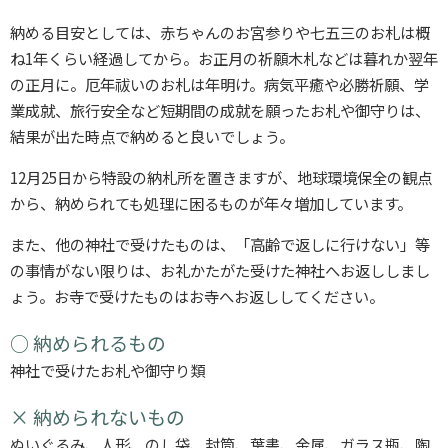
納める目安としては、赤ちゃんのお宮参りや七五三のお札は概
ね1年くらい経過してから。お正月の祈願木札などは暮れか翌年
の正月に。厄年祓いのお札は年明け。病気平癒や必勝祈願、学
業成就、旅行安全など短期間の成就を願ったお札や御守りは、
結果が出た時点で納めると良いでしょう。
12月25日から特設の納札所を置きますが、地球環境保全の観点
から、納められても処理に困るものが年々増加しています。
また、他の神社で受けたものは、「高齢で返しに行けない」等
の事情がない限りは、お礼かたがた受けた神社へお返ししまし
ょう。お寺で受けたものはお寺へお返ししてください。
○ 納められるもの
神社で受けたお札や御守り類
× 納められないもの
ぬいぐるみ、人形、のし袋、封筒、葉書、金属、ガラス瓶、陶