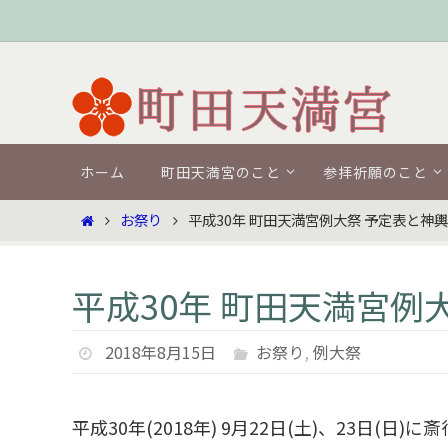
コ
ン
テ
ン
ツ
コ
へ
ホーム
町田天満宮のこと
参拝祈願のこと
ン
ス
テ
ホ
お祭り
平成30年 町田天満宮例大祭 予定表と神
キ
ン
ー
ツ
ッ
ム
へ
プ
平成30年 町田天満宮例
ス
キ
ッ
2018年8月15日
お祭り
,
例大祭
プ
平成30年(2018年) 9月22日(土)、2