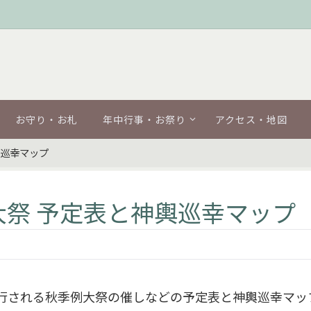
お守り・お札
年中行事・お祭り
アクセス・地図
輿巡幸マップ
大祭 予定表と神輿巡幸マップ
3日(日)に斎行される秋季例大祭の催しなどの予定表と神輿巡