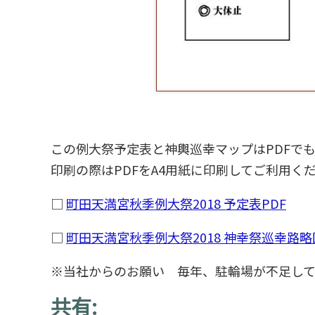
この例大祭予定表と神輿巡幸マップはPDFで
印刷の際はPDFをA4用紙に印刷してご利用く
□
町田天満宮秋季例大祭2018 予定表PDF
□
町田天満宮秋季例大祭2018 神幸祭巡幸路略
※当社からのお願い 毎年、駐輪場が不足して
共有: