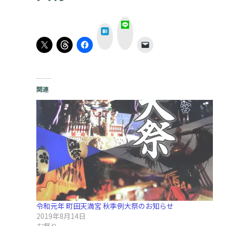
L
は
I
て
N
な
E
関連
令和元年 町田天満宮 秋季例大祭のお知らせ
2019年8月14日