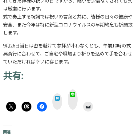
れてきた神様の祝いの日ですから、縮小を余儀なくされても式
は厳粛に行います。
式で奏上する祝詞では祝いの言葉と共に、皆様の日々の健康や
安全、また今年は特に新型コロナウイルスの早期終息も祈願致
します。
9月26日当日は密を避けて参拝が叶わなくとも、午前10時の式
典斎行に合わせて、ご自宅や職場より祈りを込めて手を合わせ
ていただければ幸いに存じます。
共有:
L
は
I
て
N
な
E
関連