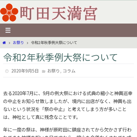
コ
ン
テ
ン
ツ
ホ
お祭り
令和2年秋季例大祭について
へ
ー
ス
令和2年秋季例大祭について
ム
キ
ッ
,
2020年9月5日
お祭り
コラム
プ
去る2020年7月に、9月の例大祭における式典の縮小と神輿巡幸
の中止をお知らせ致しましたが、境内に出店がなく、神輿も出
ないという状況を「祭の中止」と考えてしまう方が多いこと
は、神社として真に残念なことです。
年に一度の祭は、神様が原町田に鎮座されてから欠かさず行わ