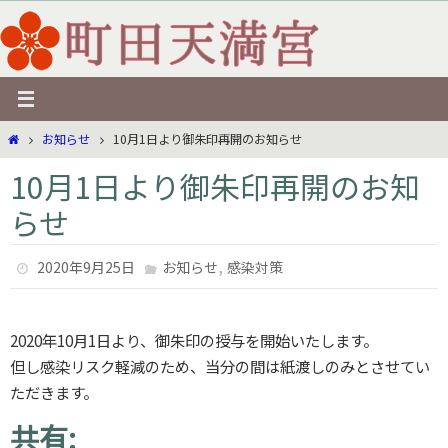
コ
ン
テ
ン
ツ
ホ
お知らせ
10月1日より御朱印再開のお知らせ
へ
ー
ス
10月1日より御朱印再開のお知
ム
キ
らせ
ッ
プ
,
2020年9月25日
お知らせ
感染対策
2020年10月1日より、御朱印の授与を開始いたします。
但し感染リスク軽減のため、当分の間は紙渡しのみとさせてい
ただきます。
共有: