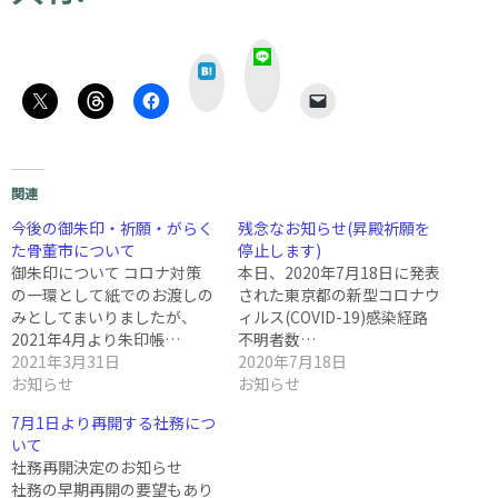
L
は
I
て
N
な
E
関連
今後の御朱印・祈願・がらく
残念なお知らせ(昇殿祈願を
た骨董市について
停止します)
御朱印について コロナ対策
本日、2020年7月18日に発表
の一環として紙でのお渡しの
された東京都の新型コロナウ
みとしてまいりましたが、
ィルス(COVID-19)感染経路
2021年4月より朱印帳…
不明者数…
2021年3月31日
2020年7月18日
お知らせ
お知らせ
7月1日より再開する社務につ
いて
社務再開決定のお知らせ
社務の早期再開の要望もあり