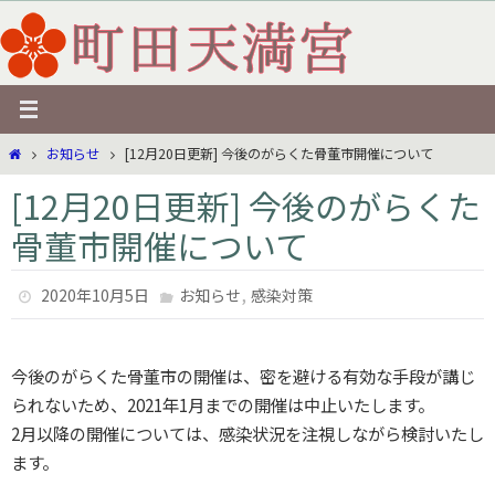
コ
ン
テ
ン
ツ
ホ
お知らせ
[12月20日更新] 今後のがらくた骨董市開催について
へ
ー
ス
[12月20日更新] 今後のがらくた
ム
キ
骨董市開催について
ッ
プ
,
2020年10月5日
お知らせ
感染対策
今後のがらくた骨董市の開催は、密を避ける有効な手段が講じ
られないため、2021年1月までの開催は中止いたします。
2月以降の開催については、感染状況を注視しながら検討いたし
ます。