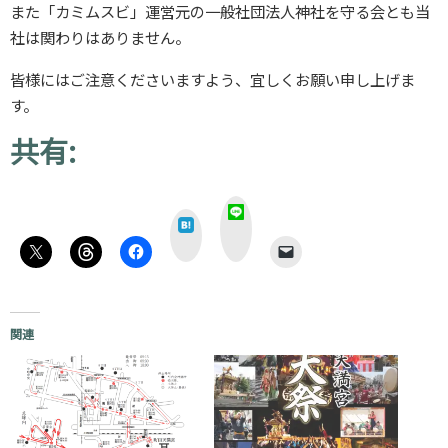
また「カミムスビ」運営元の一般社団法人神社を守る会とも当
社は関わりはありません。
皆様にはご注意くださいますよう、宜しくお願い申し上げま
す。
共有:
L
は
I
て
N
な
E
関連