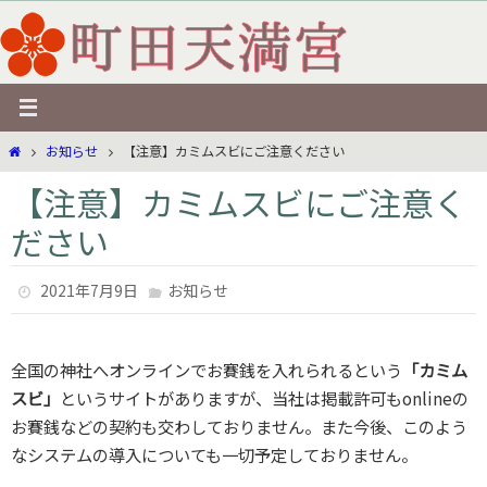
コ
ン
テ
ン
ツ
ホ
お知らせ
【注意】カミムスビにご注意ください
へ
ー
ス
【注意】カミムスビにご注意く
ム
キ
ださい
ッ
プ
2021年7月9日
お知らせ
全国の神社へオンラインでお賽銭を入れられるという
「カミム
スビ」
というサイトがありますが、当社は掲載許可もonlineの
お賽銭などの契約も交わしておりません。また今後、このよう
なシステムの導入についても一切予定しておりません。