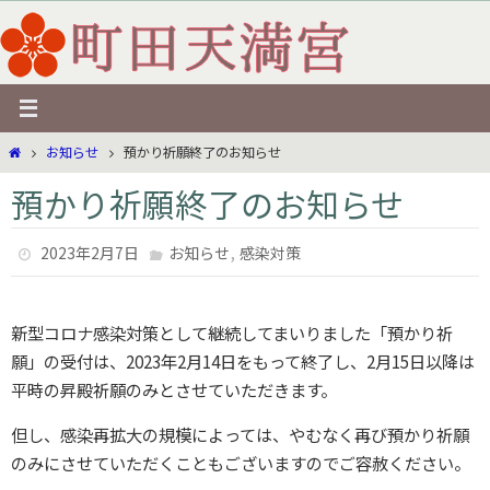
コ
ン
テ
ン
ツ
ホ
お知らせ
預かり祈願終了のお知らせ
へ
ー
ス
預かり祈願終了のお知らせ
ム
キ
ッ
,
2023年2月7日
お知らせ
感染対策
プ
新型コロナ感染対策として継続してまいりました「預かり祈
願」の受付は、2023年2月14日をもって終了し、2月15日以降は
平時の昇殿祈願のみとさせていただきます。
但し、感染再拡大の規模によっては、やむなく再び預かり祈願
のみにさせていただくこともございますのでご容赦ください。