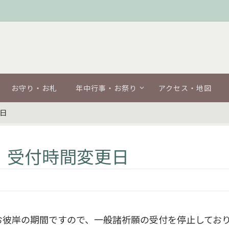
お守り・お札
年中行事・お祭り
アクセス・地図
更日
止、受付時間変更日
偲ぶお彼岸の期間ですので、一般諸祈願の受付を停止してお