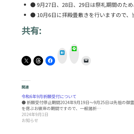
● 9月27日、28日、29日は祭礼期間の
● 10月6日に拝殿畳敷きを行いますので、
共有:
L
は
I
て
N
な
E
関連
令和6年9月祈願受付について
● 祈願受付停止期間2024年9月19日～9月25日は先祖の御
を偲ぶお彼岸の期間ですので、一般諸祈…
2024年9月1日
お知らせ