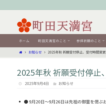
コ
ン
テ
ン
ツ
コ
へ
ホーム
町田天満宮のこと
参拝祈願のこと
ン
ス
テ
ホ
お知らせ
2025年秋 祈願受付停止、受付時間変
キ
ン
ー
ツ
ッ
ム
へ
プ
2025年秋 祈願受付停
ス
キ
ッ
2025年9月4日
お知らせ
プ
● 9月20日〜9月26日は先祖の御霊を