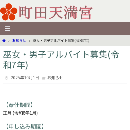
コ
ン
テ
ン
ツ
ホ
お知らせ
巫女・男子アルバイト募集(令和7年)
へ
ー
ス
巫女・男子アルバイト募集(令
ム
キ
和7年)
ッ
プ
2025年10月1日
お知らせ
【奉仕期間】
正月 (令和8年1月)
【申し込み期間】