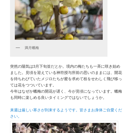
満月蠟梅
突然の陽気は3月下旬並だとか。境内の梅たちも一斉に咲き始め
ました。見頃を迎えている神符授与所前の思いのままには、開花
を待ちわびていたメジロたちが蜜を求めて枝をせわしく飛び移っ
ては花をつついています。
今年はなぜか蠟梅の開花が遅く、今が見頃になっています。蠟梅
も同時に楽しめる良いタイミングではないでしょうか。
来週は厳しい寒さが到来するようです。皆さまお身体ご自愛くだ
さい。