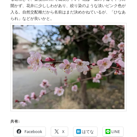
開かず、花弁に少ししわがあり、絞り染のような淡いピンク色が
入る。自然交配種だから名前はまだ決めかねているが、「ひなあ
られ」などが良いかと。
共有:
Facebook
X
はてな
LINE