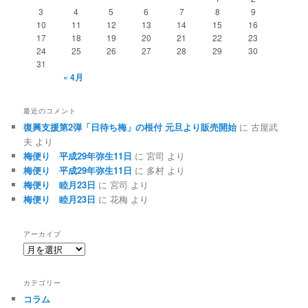
3
4
5
6
7
8
9
10
11
12
13
14
15
16
17
18
19
20
21
22
23
24
25
26
27
28
29
30
31
« 4月
最近のコメント
復興支援第2弾「日待ち梅」の根付 元旦より販売開始
に
古屋武
夫
より
梅便り 平成29年弥生11日
に
宮司
より
梅便り 平成29年弥生11日
に
多村
より
梅便り 睦月23日
に
宮司
より
梅便り 睦月23日
に
花梅
より
アーカイブ
ア
ー
カ
カテゴリー
イ
コラム
ブ