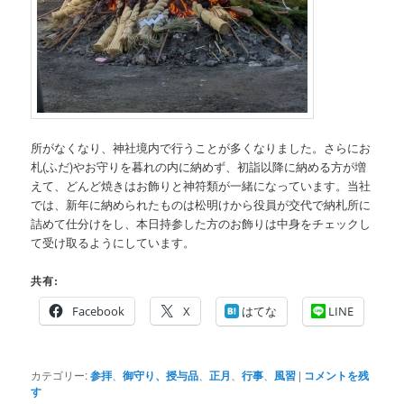
所がなくなり、神社境内で行うことが多くなりました。さらにお
札(ふだ)やお守りを暮れの内に納めず、初詣以降に納める方が増
えて、どんど焼きはお飾りと神符類が一緒になっています。当社
では、新年に納められたものは松明けから役員が交代で納札所に
詰めて仕分けをし、本日持参した方のお飾りは中身をチェックし
て受け取るようにしています。
共有:
Facebook
X
はてな
LINE
カテゴリー:
参拝
、
御守り、授与品
、
正月
、
行事
、
風習
|
コメントを残
す