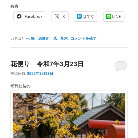
共有:
Facebook
X
はてな
LINE
カテゴリー:
梅
、
温暖化
、
花
、
草木
|
コメントを残す
花便り 令和7年3月23日
投稿日時:
2025年3月23日
稲荷社脇の