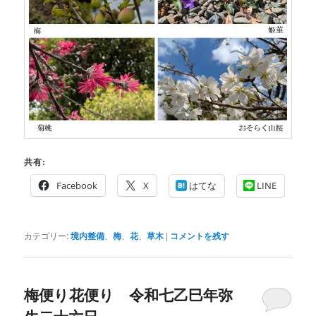
共有:
Facebook
X
はてな
LINE
カテゴリー:
境内整備
、
梅
、
花
、
草木
|
コメントを残す
梅便り花便り 令和七乙巳年弥
生二十六日