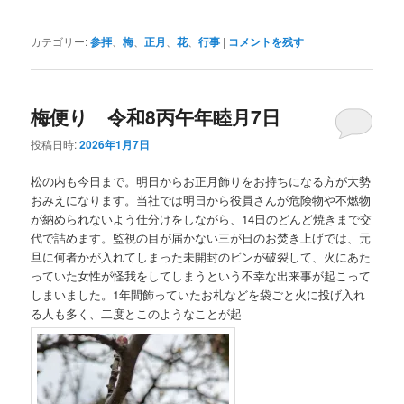
カテゴリー:
参拝
、
梅
、
正月
、
花
、
行事
|
コメントを残す
梅便り 令和8丙午年睦月7日
投稿日時:
2026年1月7日
松の内も今日まで。明日からお正月飾りをお持ちになる方が大勢
おみえになります。当社では明日から役員さんが危険物や不燃物
が納められないよう仕分けをしながら、14日のどんど焼きまで交
代で詰めます。監視の目が届かない三が日のお焚き上げでは、元
旦に何者かが入れてしまった未開封のビンが破裂して、火にあた
っていた女性が怪我をしてしまうという不幸な出来事が起こって
しまいました。1年間飾っていたお札などを袋ごと火に投げ入れ
る人も多く、二度とこのようなことが起