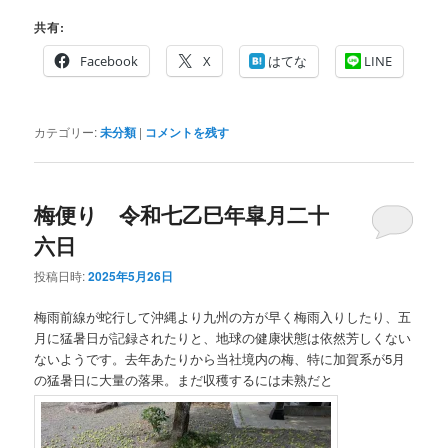
共有:
Facebook
X
はてな
LINE
カテゴリー:
未分類
|
コメントを残す
梅便り 令和七乙巳年皐月二十
六日
投稿日時:
2025年5月26日
梅雨前線が蛇行して沖縄より九州の方が早く梅雨入りしたり、五
月に猛暑日が記録されたりと、地球の健康状態は依然芳しくない
ないようです。去年あたりから当社境内の梅、特に加賀系が5月
の猛暑日に大量の落果。まだ収穫するには未熟だと