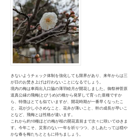
きないようチェック体制を強化しても限界があり、来年からは三
が日のお焚き上げは行わないことになるでしょう。
境内の梅は車両出入口脇の薄羽睦月が開花しました。御祭神菅原
道真公縁の飛梅(とびうめ)の種から発芽して育った亜種ですか
ら、特徴はとても似ていますが、開花時期が一番早くなったこ
と、花が少し小さめなこと、花弁が薄いこと、幹の成長が早いこ
となど、飛梅とは性格が違います。
これから約10種ほどの梅が桜の開花直前まで次々に咲いてゆきま
す。今年こそ、災害のない一年を祈りつつ、さしあたっては穏や
かな春を梅たちとともに待ちましょう。