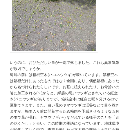
いうのに、おびただしい量が一晩で落ちました。これも異常気象
が原因でしょうか。
鳥居の前には箱根空木(ハコネウツギ)が咲いています。箱根空木
は箱根だけにあったものではなく全国にあり、偶然箱根にあった
から名づけられたらしいです。お墓に植えられたり、お骨拾いの
箸に加工される(？)からと、縁起の悪いウツギとされている紅空
木(ベニウツギ)がありますが、箱根空木は紅白に咲き分けるので
区別できます。また、白い花のヤマウツギは渓谷などで目を惹き
ますが、梅雨入り前に開花するため梅雨を予感させるような五月
の雨で花が濡れ、ヤマウツギがうなだれている様子のことを「卯
の花くたし」と云い、この時期の季語になっています。地球環境
が変化していく中で、季節を表した日本固有の季語も天気に合致