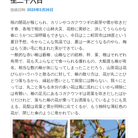
投稿日時:
2025年3月26日
桜の開花が報じられ、カリンやコガクウツギの新芽や蕾が吹きだ
す春、各地で相次ぐ山林火災、花粉に黄砂と、決してうららかな
春にうかつに深呼吸もできない。今日はここ町田市は28度という
夏日予想。今からこんな気温では、夏は一体どうなるのやら。梅
はもう淡い毛に包まれた実ができている。
一般的な赤い椿は藪椿、山椿などの総称。幹、葉、種はそれぞれ
有用で、花も天ぷらなどで食べられる優れもの。大船渡も椿が有
名。相当な数の椿が灰になってしまったことだろう。山茶花は花
びらがハラハラと散るのに対して、椿の散り方は、花が丸ごとひ
とつ落ちるから、縁起が悪いとして病室には飾らない。我々にと
っては、丸ごと落ちる水分の多い花は風に流れにくいから掃除に
は有難い。椿の足元にあるコガクウツギは若葉を吹きだしたばか
りだけれど、落ちた椿の花が乗ってお洒落をしているようにも見
える。花梨は若葉と蕾が同時に出てくるが、もう独特な薄紅色の
花が、閉じた傘のように巻かれている。