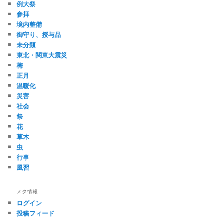
例大祭
参拝
境内整備
御守り、授与品
未分類
東北・関東大震災
梅
正月
温暖化
災害
社会
祭
花
草木
虫
行事
風習
メタ情報
ログイン
投稿フィード