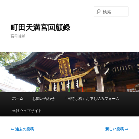
メ
サ
イ
ブ
検
ン
コ
索
コ
ン
町田天満宮回顧録
ン
テ
宮司徒然
テ
ン
ン
ツ
ツ
へ
へ
移
移
動
動
メ
ホーム
お問い合わせ
「日待ち梅」お申し込みフォーム
イ
ン
当社ウェブサイト
メ
ニ
ュ
投
←
過去の投稿
新しい投稿
→
ー
稿