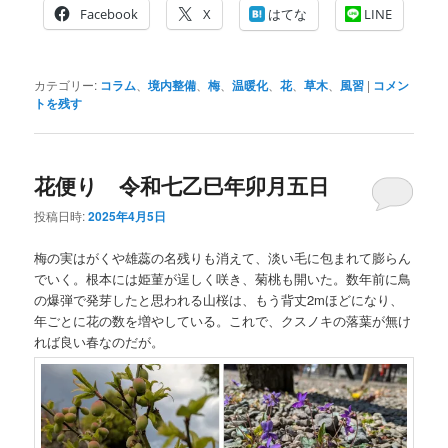
Facebook
X
はてな
LINE
カテゴリー:
コラム
、
境内整備
、
梅
、
温暖化
、
花
、
草木
、
風習
|
コメン
トを残す
花便り 令和七乙巳年卯月五日
投稿日時:
2025年4月5日
梅の実はがくや雄蕊の名残りも消えて、淡い毛に包まれて膨らん
でいく。根本には姫菫が逞しく咲き、菊桃も開いた。数年前に鳥
の爆弾で発芽したと思われる山桜は、もう背丈2mほどになり、
年ごとに花の数を増やしている。これで、クスノキの落葉が無け
れば良い春なのだが。