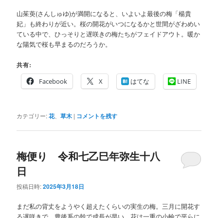
山茱萸(さんしゅゆ)が満開になると、いよいよ最後の梅「楊貴
妃」も終わりが近い。桜の開花がいつになるかと世間がざわめい
ている中で、ひっそりと遅咲きの梅たちがフェイドアウト。暖か
な陽気で桜も早まるのだろうか。
共有:
Facebook
X
はてな
LINE
カテゴリー:
花
、
草木
|
コメントを残す
梅便り 令和七乙巳年弥生十八
日
投稿日時:
2025年3月18日
まだ私の背丈をようやく超えたくらいの実生の梅。三月に開花す
る遅咲きで、豊後系の幹で成長が早い。花は一重の小輪で平らに