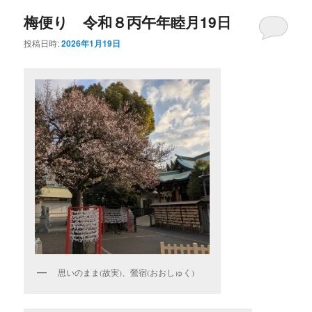
ナ
梅便り 令和８丙午年睦月19日
ビ
ゲ
投稿日時:
2026年1月19日
ー
シ
ョ
ン
思いのまま(故実)、鶯宿(おおしゅく)