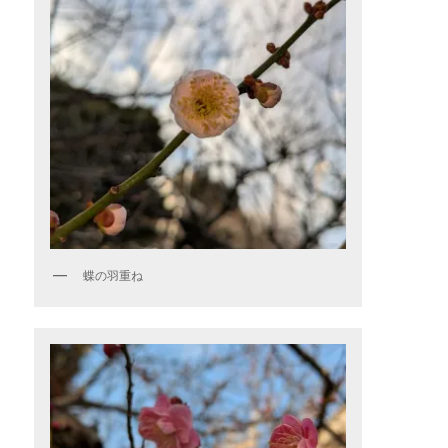
蝶の羽重ね