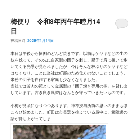
梅便り 令和8年丙午年睦月14
日
投稿日時:
2026年1月14日
本日は午後から恒例のどんど焼きです。以前はケヤキなどの生の
枝を伐って、その先に自家製の団子を刺し、親子で肩に担いで歩
いてくる光景が見られましたが、今はそんな枝ぶりのケヤキなど
はなくなり、ことに当社は町部のため仕方のないことでしょう。
米粉の団子を自作する家庭も少なくなりました。
当社では苦肉の策として金属製の「団子焼き専用の棒」を貸し出
しています。古き良き風習はなんとか守っていきたいものです。
小梅が見頃になりつつあります。神符授与所前の思いのままもほ
ころび始めました。町田は市長選を控えている最中に、衆院選の
話が持ち上がってしま