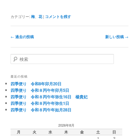
カテゴリー:
梅
、
花
|
コメントを残す
投
←
過去の投稿
新しい投稿
→
稿
ナ
ビ
検
ゲ
索
ー
シ
最近の投稿
ョ
四季便り 令和8年卯月20日
ン
四季便り 令和８丙午年卯月5日
四季便り 令和８丙午年弥生16日 楊貴妃
四季便り 令和８丙午年弥生1日
四季便り 令和８丙午年如月28日
2026年8月
月
火
水
木
金
土
日
1
2