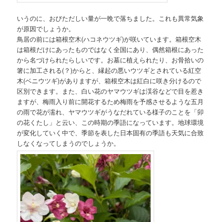
いうのに、おびただしい量が一晩で落ちました。これも異常気象
が原因でしょうか。
鳥居の前には箱根空木(ハコネウツギ)が咲いています。箱根空木
は箱根だけにあったものではなく全国にあり、偶然箱根にあった
から名づけられたらしいです。お墓に植えられたり、お骨拾いの
箸に加工される(？)からと、縁起の悪いウツギとされている紅空
木(ベニウツギ)がありますが、箱根空木は紅白に咲き分けるので
区別できます。また、白い花のヤマウツギは渓谷などで目を惹き
ますが、梅雨入り前に開花するため梅雨を予感させるような五月
の雨で花が濡れ、ヤマウツギがうなだれている様子のことを「卯
の花くたし」と云い、この時期の季語になっています。地球環境
が変化していく中で、季節を表した日本固有の季語も天気に合致
しなくなってしまうのでしょうか。