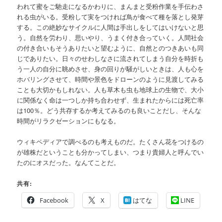
われて蜜をご馳走になるかわりに、まんまと受粉作業を手伝わさ
れる虫がいる。受粉して実をつければ鳥が食べて種を落とし発芽
する。この絶妙なサイクルに人間は手出しをしてはいけないと思
う。自然を労わり、思いやり、うまく付き合っていく。人間社会
の付き合いもそうありたいと望むように、自然とのつきあいも同
じでありたい。日々のせわしなさに流されてしまう自分を時折も
う一人の自分に眺めさせ、身の回りが騒がしいときは、人も心を
ホバリングさせて、時間や景色をドローンのように見渡してみる
ことも大切かもしれない。人も草木も虫も地球上の生物で、大小
に関係なく命は一つしか持ち合わせず、生まれたからには死亡率
は100％。どう共存するか考えてみるのも良いことだし、そんな
時間がリラクゼーションにもなる。
ウィキペディアで調べるのも考えものだ。たくさん花をつけるの
が雄株だということも分かってしまい、つまり貴婦人と呼んでい
たのにオスだった。なんてことだ。
共有:
Facebook
X
はてな
LINE