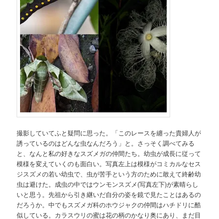
撮影していてふと疑問に思った。「このレースを纏った貴婦人が
誘っているのはどんな虫なんだろう」と。さっそく調べてみる
と、なんと私の好きなスズメガの仲間たち。幼虫が成長に従って
模様を変えていくのも面白い。写真左上は模様がコミカルなセス
ジスズメの若い幼虫で、虫が苦手という方のために敢えて終齢幼
虫は避けた。成虫の中ではウンモンスズメ(写真左下)が素晴らし
いと思う。先祖から引き継いだ自分の姿を鏡で見たことはあるの
だろうか。中でもスズメガ科のホウジャクの仲間はハチドリに酷
似している。カラスウリの蜜は花の柄のかなり奥にあり、まだ目