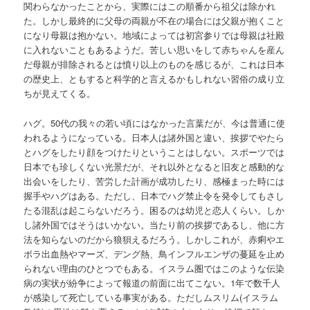
関わらなかったことから、実際にはこの順番から祖父は除かれ
た。しかし最終的に父母の両親が不在の場合には父親が抱くこと
になり母親は抱かない。地域によっては初宮参りでは母親は社殿
に入れないこともあるようだ。苦しい思いをして赤ちゃんを産ん
だ母親が排除されるとは憤り以上のものを感じるが、これは日本
の歴史上、ともすると科学的と言えるかもしれない習俗の成り立
ちが見えてくる。
ハグ。50代の我々の若い頃にはなかった言葉だが、今は普通に使
われるようになっている。日本人は諸外国と違い、挨拶でやたら
とハグをしたり顔をつけたりということはしない。スポーツでは
日本でも珍しくない光景だが、それ以外となると旧友と感動的な
出会いをしたり、苦労した計画が成功したり、感極まった時には
握手やハグはある。ただし、日本でハグ禁止令を発令してもさし
たる混乱は起こらないだろう。困るのは幼児と恋人くらい。しか
し諸外国ではそうはいかない。当たり前の挨拶であるし、他に方
法を知らないのだから狼狽えるだろう。しかしこれが、赤痢やエ
ボラ出血熱やマーズ、デング熱、鳥インフルエンザの蔓延を止め
られない理由のひとつでもある。イスラム圏ではこのような伝染
病の実状が紛争によって報道の前面に出てこない。1年で数千人
が感染して死亡している事実がある。ただしムスリム(イスラム