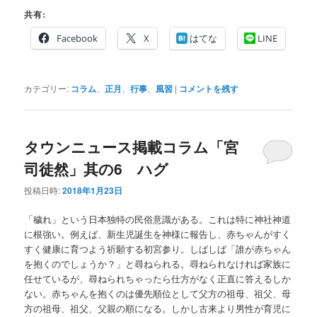
共有:
Facebook
X
はてな
LINE
カテゴリー:
コラム
、
正月
、
行事
、
風習
|
コメントを残す
タウンニュース掲載コラム「宮
司徒然」其の6 ハグ
投稿日時:
2018年1月23日
「穢れ」という日本独特の民俗意識がある。これは特に神社神道
に根強い。例えば、新生児誕生を神様に報告し、赤ちゃんがすく
すく健康に育つよう祈願する初宮参り。しばしば「誰が赤ちゃん
を抱くのでしょうか？」と尋ねられる。尋ねられなければ家族に
任せているが、尋ねられちゃったら仕方がなく正直に答えるしか
ない。赤ちゃんを抱くのは優先順位として父方の祖母、祖父、母
方の祖母、祖父、父親の順になる。しかし古来より男性が育児に