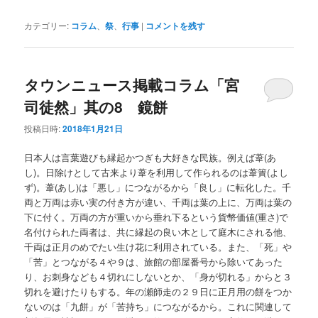
カテゴリー:
コラム
、
祭
、
行事
|
コメントを残す
タウンニュース掲載コラム「宮
司徒然」其の8 鏡餅
投稿日時:
2018年1月21日
日本人は言葉遊びも縁起かつぎも大好きな民族。例えば葦(あ
し)。日除けとして古来より葦を利用して作られるのは葦簀(よし
ず)。葦(あし)は「悪し」につながるから「良し」に転化した。千
両と万両は赤い実の付き方が違い、千両は葉の上に、万両は葉の
下に付く。万両の方が重いから垂れ下るという貨幣価値(重さ)で
名付けられた両者は、共に縁起の良い木として庭木にされる他、
千両は正月のめでたい生け花に利用されている。また、「死」や
「苦」とつながる４や９は、旅館の部屋番号から除いてあった
り、お刺身なども４切れにしないとか、「身が切れる」からと３
切れを避けたりもする。年の瀬師走の２９日に正月用の餅をつか
ないのは「九餅」が「苦持ち」につながるから。これに関連して