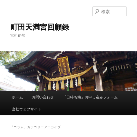
メ
サ
イ
ブ
検
ン
コ
索
コ
ン
町田天満宮回顧録
ン
テ
宮司徒然
テ
ン
ン
ツ
ツ
へ
へ
移
移
動
動
メ
ホーム
お問い合わせ
「日待ち梅」お申し込みフォーム
イ
ン
当社ウェブサイト
メ
ニ
ュ
「
コラム
」カテゴリーアーカイブ
ー