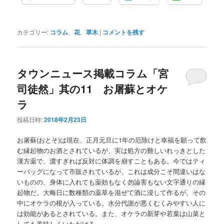
カテゴリー:
コラム
、
花
、
草木
|
コメントを残す
タウンニュース掲載コラム「宮
司徒然」其の11 お屠蘇とオケ
ラ
投稿日時:
2018年2月23日
お屠蘇(おとそ)は現在、正月元旦に1年の厄除けと幸福を願って飲
む縁起物のお酒とされているが、実は処方の難しいれっきとした
漢方薬で、濃すぎれば反対に体調を崩すこともある。今ではティ
ーバッグになって市販されているが、これは成分こそ間違いはな
いものの、身体に入れても薬効もなく勿論害もない文字通りの縁
起物だ。大晦日に数種類の薬草を混ぜて酒に浸して作るが、その
中にオケラの根が入っている。水分代謝が悪くむくみやすい人に
は効能があるとされている。また、オケラの新芽や若葉は山菜と
しても美味しくいただける。