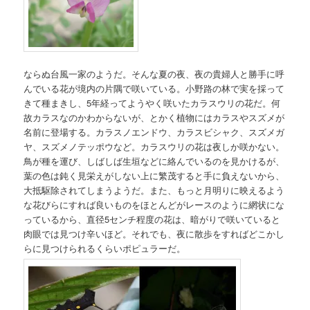
ならぬ台風一家のようだ。そんな夏の夜、夜の貴婦人と勝手に呼
んでいる花が境内の片隅で咲いている。小野路の林で実を採って
きて種まきし、5年経ってようやく咲いたカラスウリの花だ。何
故カラスなのかわからないが、とかく植物にはカラスやスズメが
名前に登場する。カラスノエンドウ、カラスビシャク、スズメガ
ヤ、スズメノテッポウなど。カラスウリの花は夜しか咲かない。
鳥が種を運び、しばしば生垣などに絡んでいるのを見かけるが、
葉の色は鈍く見栄えがしない上に繁茂すると手に負えないから、
大抵駆除されてしまうようだ。また、もっと月明りに映えるよう
な花びらにすれば良いものをほとんどがレースのように網状にな
っているから、直径5センチ程度の花は、暗がりで咲いていると
肉眼では見つけ辛いほど。それでも、夜に散歩をすればどこかし
らに見つけられるくらいポピュラーだ。