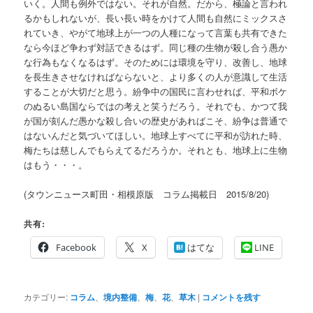
いく。人間も例外ではない。それが自然。だから、極論と言われ
るかもしれないが、長い長い時をかけて人間も自然にミックスさ
れていき、やがて地球上が一つの人種になって言葉も共有できた
なら今ほど争わず対話できるはず。同じ種の生物が殺し合う愚か
な行為もなくなるはず。そのためには環境を守り、改善し、地球
を長生きさせなければならないと、より多くの人が意識して生活
することが大切だと思う。紛争中の国民に言わせれば、平和ボケ
のぬるい島国ならではの考えと笑うだろう。それでも、かつて我
が国が刻んだ愚かな殺し合いの歴史があればこそ、紛争は普通で
はないんだと気づいてほしい。地球上すべてに平和が訪れた時、
梅たちは慈しんでもらえてるだろうか。それとも、地球上に生物
はもう・・・。
(タウンニュース町田・相模原版 コラム掲載日 2015/8/20)
共有:
Facebook
X
はてな
LINE
カテゴリー:
コラム
、
境内整備
、
梅
、
花
、
草木
|
コメントを残す