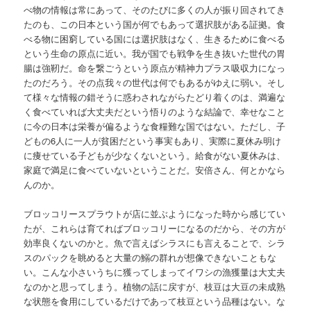
べ物の情報は常にあって、そのたびに多くの人が振り回されてき
たのも、この日本という国が何でもあって選択肢がある証拠。食
べる物に困窮している国には選択肢はなく、生きるために食べる
という生命の原点に近い。我が国でも戦争を生き抜いた世代の胃
腸は強靭だ。命を繋ごうという原点が精神力プラス吸収力になっ
たのだろう。その点我々の世代は何でもあるがゆえに弱い。そし
て様々な情報の錯そうに惑わされながらたどり着くのは、満遍な
く食べていれば大丈夫だという悟りのような結論で、幸せなこと
に今の日本は栄養が偏るような食糧難な国ではない。ただし、子
どもの6人に一人が貧困だという事実もあり、実際に夏休み明け
に痩せている子どもが少なくないという。給食がない夏休みは、
家庭で満足に食べていないということだ。安倍さん、何とかなら
んのか。
ブロッコリースプラウトが店に並ぶようになった時から感じてい
たが、これらは育てればブロッコリーになるのだから、その方が
効率良くないのかと。魚で言えばシラスにも言えることで、シラ
スのパックを眺めると大量の鰯の群れが想像できないこともな
い。こんな小さいうちに獲ってしまってイワシの漁獲量は大丈夫
なのかと思ってしまう。植物の話に戻すが、枝豆は大豆の未成熟
な状態を食用にしているだけであって枝豆という品種はない。な