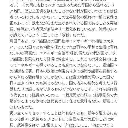
る。) その間にも救うべきは生きるために母国から逃れるシリ
ア難民。歴史上国境を接したことのない我が国がいつまでも傍観
者でいるわけにもいかない。この世界情勢の流れの一部に安保改
正もあって、残念ながらまだ生かされている国であることを再確
認。終戦という表現が無理やり一般化されているが、沖縄の人々
が訴えているように正しくは「敗戦」なのだ。
島国日本とアラブ諸国との国民性やイデオロギーの相違は大き
い。そんな国々とも均衡を保たなければ日本の平和と生活は守れ
ないのが現実だ。エネルギー自給率1割に満たない我が国がアラ
ブ諸国に見限られたら経済は停止する。これまでの外交努力によ
ってエネルギーを得ていることも忘れてはならないし、産油国へ
の感謝も必要。日本の政治は利害ありきで感謝や謝罪を調整する
から単なる駆け引きでしかない。とは言え物価の高いこの国で
日々生きてゆくのも楽じゃないし、国の内外の情勢を考えたり行
動したりは誰しもができるものではないからこそ、それを請け負
う代表として議員がいるのに、一般庶民が出張って議事堂前で大
騒ぎするような政治では代表として任せた意味もない。頑張って
ほしいものだ。
災い全てをリセットすることは叶わなくとも、新年を迎えるにあ
たって個々に気持ちをリセットして自己を見つめ直すことは大
切。歳神様を静かにお迎えして「外はにこにこ、中はむつまじ