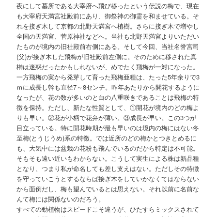
夜にして墓所である大宰府へ飛び移ったという伝説の梅で、現在
も大宰府天満宮社殿前にあり、御祭神の御霊を和ませている。そ
れを接ぎ木して京都の北野天満宮へ植樹。さらに接ぎ木で増やし
全国の天満宮、菅原神社などへ。当社も北野天満宮よりいただい
たものが境内の旧社殿前右側にある。そして今回、当社名誉宮司
(父)が接ぎ木した飛梅が旧社殿前左側に。そのために移された真
榊は迷惑だったかもしれないが、めでたく飛梅が一対になった。
一方飛梅の実から発芽して育った飛梅亜種は、たった5年余りで3
ｍに成長し幹も直径7～8センチ。昨年あたりから開花するように
なったが、花の数が多いのと白の八重咲きであることは飛梅の特
徴を保持。ただし、新たな性質として、①開花が境内のどの梅よ
りも早い。②花が小柄で花弁が薄い。③成長が早い。この3つが
目立っている。特に開花時期が最も早いのは境内の梅にはない冬
至梅(とうじうめ)系の特徴。では近所のどの梅かとつきとめるに
も、大気中には盆栽の花粉も飛んでいるのだから特定は不可能。
そもそも遠い近いもわからない。こうして実生による株は新品種
となり、つまり私が命名しても差し支えはない。ただしその特徴
を守っていこうとするならば接ぎ木をしていかなくてはならない
から面倒だし、梅も望んでいるとは思えない。それ以前に名前な
んて梅には関係ないのだろう。
すべての動植物はスピードこそ違うが、ひたすらミックスされて