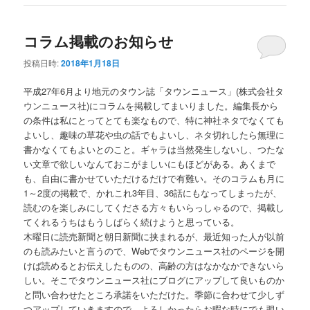
コラム掲載のお知らせ
投稿日時:
2018年1月18日
平成27年6月より地元のタウン誌「タウンニュース」(株式会社タ
ウンニュース社)にコラムを掲載してまいりました。編集長から
の条件は私にとってとても楽なもので、特に神社ネタでなくても
よいし、趣味の草花や虫の話でもよいし、ネタ切れしたら無理に
書かなくてもよいとのこと。ギャラは当然発生しないし、つたな
い文章で欲しいなんておこがましいにもほどがある。あくまで
も、自由に書かせていただけるだけで有難い。そのコラムも月に
1～2度の掲載で、かれこれ3年目、36話にもなってしまったが、
読むのを楽しみにしてくださる方々もいらっしゃるので、掲載し
てくれるうちはもうしばらく続けようと思っている。
木曜日に読売新聞と朝日新聞に挟まれるが、最近知った人が以前
のも読みたいと言うので、Webでタウンニュース社のページを開
けば読めるとお伝えしたものの、高齢の方はなかなかできないら
しい。そこでタウンニュース社にブログにアップして良いものか
と問い合わせたところ承諾をいただけた。季節に合わせて少しず
つアップしていきますので、よろしかったらお暇な時にでも覗い