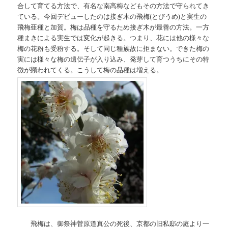
合して育てる方法で、有名な南高梅などもその方法で守られてき
ている。今回デビューしたのは接ぎ木の飛梅(とびうめ)と実生の
飛梅亜種と加賀。梅は品種を守るため接ぎ木が最善の方法。一方
種まきによる実生では変化が起きる。つまり、花には他の様々な
梅の花粉も受粉する。そして同じ種族故に拒まない。できた梅の
実には様々な梅の遺伝子が入り込み、発芽して育つうちにその特
徴が顕われてくる。こうして梅の品種は増える。
飛梅は、御祭神菅原道真公の死後、京都の旧私邸の庭より一