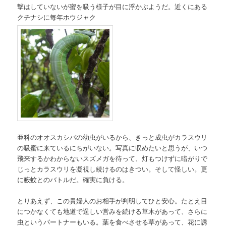
撃はしていないが蜜を吸う様子が目に浮かぶようだ。近くにある
クチナシに毎年ホウジャク
亜科のオオスカシバの幼虫がいるから、きっと成虫がカラスウリ
の吸蜜に来ているにちがいない。写真に収めたいと思うが、いつ
飛来するかわからないスズメガを待って、灯もつけずに暗がりで
じっとカラスウリを凝視し続けるのはきつい。そして怪しい。更
に藪蚊とのバトルだ。確実に負ける。
とりあえず、この貴婦人のお相手が判明してひと安心。たとえ目
につかなくても地道で逞しい営みを続ける草木があって、さらに
虫というパートナーもいる。葉を食べさせる草があって、花に誘