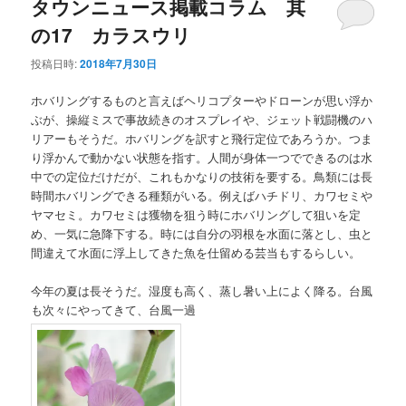
タウンニュース掲載コラム 其
の17 カラスウリ
投稿日時:
2018年7月30日
ホバリングするものと言えばヘリコプターやドローンが思い浮か
ぶが、操縦ミスで事故続きのオスプレイや、ジェット戦闘機のハ
リアーもそうだ。ホバリングを訳すと飛行定位であろうか。つま
り浮かんで動かない状態を指す。人間が身体一つでできるのは水
中での定位だけだが、これもかなりの技術を要する。鳥類には長
時間ホバリングできる種類がいる。例えばハチドリ、カワセミや
ヤマセミ。カワセミは獲物を狙う時にホバリングして狙いを定
め、一気に急降下する。時には自分の羽根を水面に落とし、虫と
間違えて水面に浮上してきた魚を仕留める芸当もするらしい。
今年の夏は長そうだ。湿度も高く、蒸し暑い上によく降る。台風
も次々にやってきて、台風一過