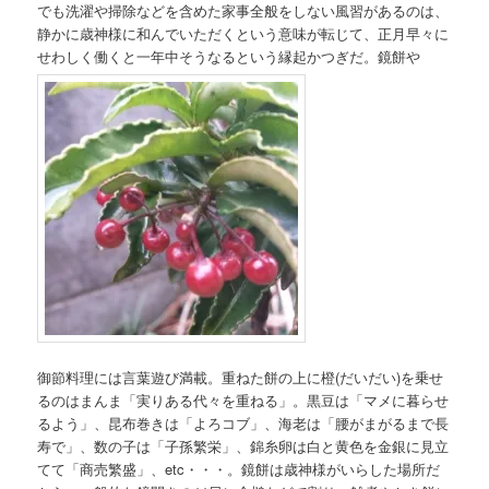
でも洗濯や掃除などを含めた家事全般をしない風習があるのは、
静かに歳神様に和んでいただくという意味が転じて、正月早々に
せわしく働くと一年中そうなるという縁起かつぎだ。鏡餅や
御節料理には言葉遊び満載。重ねた餅の上に橙(だいだい)を乗せ
るのはまんま「実りある代々を重ねる」。黒豆は「マメに暮らせ
るよう」、昆布巻きは「よろコブ」、海老は「腰がまがるまで長
寿で」、数の子は「子孫繁栄」、錦糸卵は白と黄色を金銀に見立
てて「商売繁盛」、etc・・・。鏡餅は歳神様がいらした場所だ