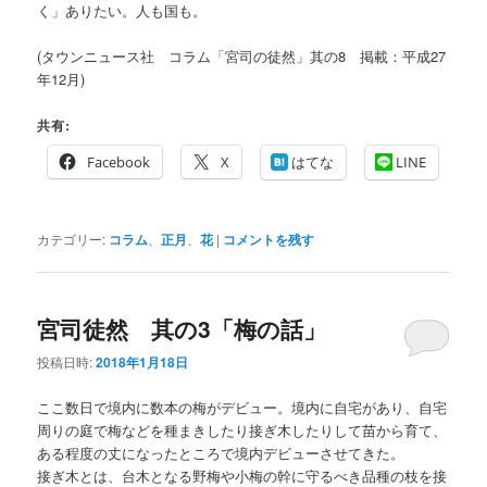
く」ありたい。人も国も。
(タウンニュース社 コラム「宮司の徒然」其の8 掲載：平成27
年12月)
共有:
Facebook
X
はてな
LINE
カテゴリー:
コラム
、
正月
、
花
|
コメントを残す
宮司徒然 其の3「梅の話」
投稿日時:
2018年1月18日
ここ数日で境内に数本の梅がデビュー。境内に自宅があり、自宅
周りの庭で梅などを種まきしたり接ぎ木したりして苗から育て、
ある程度の丈になったところで境内デビューさせてきた。
接ぎ木とは、台木となる野梅や小梅の幹に守るべき品種の枝を接