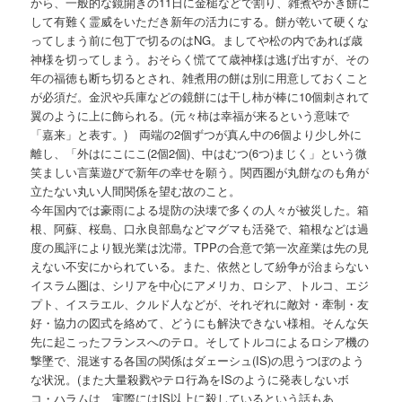
から、一般的な鏡開きの11日に金槌などで割り、雑煮やかき餅に
して有難く霊威をいただき新年の活力にする。餅が乾いて硬くな
ってしまう前に包丁で切るのはNG。ましてや松の内であれば歳
神様を切ってしまう。おそらく慌てて歳神様は逃げ出すが、その
年の福徳も断ち切るとされ、雑煮用の餅は別に用意しておくこと
が必須だ。金沢や兵庫などの鏡餅には干し柿が棒に10個刺されて
翼のように上に飾られる。(元々柿は幸福が来るという意味で
「嘉来」と表す。) 両端の2個ずつが真ん中の6個より少し外に
離し、「外はにこにこ(2個2個)、中はむつ(6つ)まじく」という微
笑ましい言葉遊びで新年の幸せを願う。関西圏が丸餅なのも角が
立たない丸い人間関係を望む故のこと。
今年国内では豪雨による堤防の決壊で多くの人々が被災した。箱
根、阿蘇、桜島、口永良部島などマグマも活発で、箱根などは過
度の風評により観光業は沈滞。TPPの合意で第一次産業は先の見
えない不安にかられている。また、依然として紛争が治まらない
イスラム圏は、シリアを中心にアメリカ、ロシア、トルコ、エジ
プト、イスラエル、クルド人などが、それぞれに敵対・牽制・友
好・協力の図式を絡めて、どうにも解決できない様相。そんな矢
先に起こったフランスへのテロ。そしてトルコによるロシア機の
撃墜で、混迷する各国の関係はダェーシュ(IS)の思うつぼのよう
な状況。(また大量殺戮やテロ行為をISのように発表しないボ
コ・ハラムは、実際にはIS以上に殺しているという話もあ