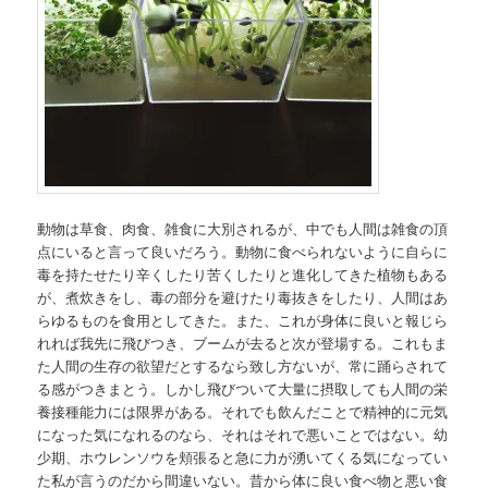
動物は草食、肉食、雑食に大別されるが、中でも人間は雑食の頂
点にいると言って良いだろう。動物に食べられないように自らに
毒を持たせたり辛くしたり苦くしたりと進化してきた植物もある
が、煮炊きをし、毒の部分を避けたり毒抜きをしたり、人間はあ
らゆるものを食用としてきた。また、これが身体に良いと報じら
れれば我先に飛びつき、ブームが去ると次が登場する。これもま
た人間の生存の欲望だとするなら致し方ないが、常に踊らされて
る感がつきまとう。しかし飛びついて大量に摂取しても人間の栄
養接種能力には限界がある。それでも飲んだことで精神的に元気
になった気になれるのなら、それはそれで悪いことではない。幼
少期、ホウレンソウを頬張ると急に力が湧いてくる気になってい
た私が言うのだから間違いない。昔から体に良い食べ物と悪い食