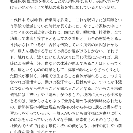
教徒)の男性は髭を蓄えることが戒律の中にあり、挨拶で頬をつ
けるが髭が辛うじて地肌の密着を寸止めしているという話だ。
古代日本でも同様に伝染病は多発し、これを呪術または隔離とい
う手段で撲滅していた時代が長くあった。今でこそ家族の中にノ
ロウィルスの感染者が出れば、触れた所、嘔吐物、排泄物、全て
消毒して患者と接するときはマスク着用と、万全の態勢をとるよ
う指示されているが、古代は伝染していく病気の原因はわから
ず、病人を根絶する手だては祈るか遠ざけるしかない。それで
も、触れた人、近くにいた人が次々に同じ病気にかかれば、息、
咳による唾液、汗、血などの体液が原因であることはわかってく
る。病というものの対策として、体液=穢れというざっくりとし
た図式が根付く。神道では生きること自体が穢れること、つまり
食べれば排泄する。動けば発汗するし怪我もする。すべてが体液
につながるから生きることが穢れることとなる。だからこそ宗教
儀礼には「祓い」や「清め」がつきもの。境内に入ったら手水を
とるのは、頭から水をかぶって全身を清める禊が簡略化されたも
の。伊勢神宮の神職は現在も境内の外から神社に戻ると禊を行う
習わしを守っているが、一般人がいちいち鎮守様にお参りに行く
のに水をかぶっていたら大変な手間。簡素化されるのも頷ける。
社殿内での式では必ず最初に祓いの儀がある。神様の前に立つ前
に心身を清浄にするためだ。