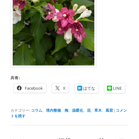
共有:
Facebook
X
はてな
LINE
カテゴリー:
コラム
、
境内整備
、
梅
、
温暖化
、
花
、
草木
、
風習
|
コメン
トを残す