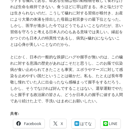
ットする儀式である。命ある生物は他の動植物を殺して食わなけ
れば生命を維持できない。食うほどに罪は貯まる。水と塩だけで
は生きられないのだ。こうして穢れに対する習俗が根付き、お産
により大量の体液を排出した母親は初宮参りの最下位となった。
しかし、医学が進歩した今ではどうでもよいことなのだが、古い
習俗を守ろうと考える日本人の心もある意味では美しい。縁起を
かつぐのも日本人の特異性であるし、病気(=穢れ)にならないこ
とは心身が美しいことなのだから。
とにかく、日本の一般的な挨拶にハグや握手が無いのは、この穢
れに対する意識の歴史があればこそだと思うし、このお蔭で伝染
病が食い止められてきたことも事実。エボラやマーズに対して感
染を止めやすい国だということは確かだ。私も、たとえば長年尊
敬し憧れていた人に出会ったなら感極まって握手をするだろう。
しかし、そうでなければ好んですることはない。選挙運動でやた
らと握手する政治家の皆さん、どうか日本人の握手に値する人間
であり続けた上で、手洗いはまめにお願いしたい。
共有:
Facebook
X
はてな
LINE