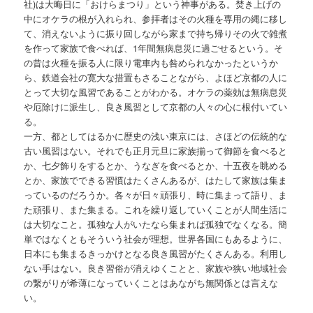
社)は大晦日に「おけらまつり」という神事がある。焚き上げの
中にオケラの根が入れられ、参拝者はその火種を専用の縄に移し
て、消えないように振り回しながら家まで持ち帰りその火で雑煮
を作って家族で食べれば、1年間無病息災に過ごせるという。そ
の昔は火種を振る人に限り電車内も咎められなかったというか
ら、鉄道会社の寛大な措置もさることながら、よほど京都の人に
とって大切な風習であることがわかる。オケラの薬効は無病息災
や厄除けに派生し、良き風習として京都の人々の心に根付いてい
る。
一方、都としてはるかに歴史の浅い東京には、さほどの伝統的な
古い風習はない。それでも正月元旦に家族揃って御節を食べると
か、七夕飾りをするとか、うなぎを食べるとか、十五夜を眺める
とか、家族でできる習慣はたくさんあるが、はたして家族は集ま
っているのだろうか。各々が日々頑張り、時に集まって語り、ま
た頑張り、また集まる。これを繰り返していくことが人間生活に
は大切なこと。孤独な人がいたなら集まれば孤独でなくなる。簡
単ではなくともそういう社会が理想。世界各国にもあるように、
日本にも集まるきっかけとなる良き風習がたくさんある。利用し
ない手はない。良き習俗が消えゆくことと、家族や狭い地域社会
の繋がりが希薄になっていくことはあながち無関係とは言えな
い。