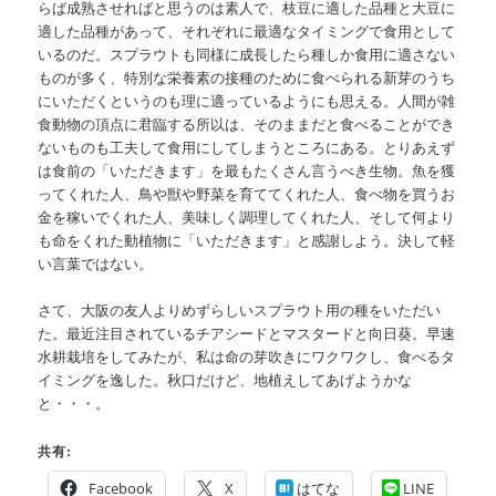
らば成熟させればと思うのは素人で、枝豆に適した品種と大豆に
適した品種があって、それぞれに最適なタイミングで食用として
いるのだ。スプラウトも同様に成長したら種しか食用に適さない
ものが多く、特別な栄養素の接種のために食べられる新芽のうち
にいただくというのも理に適っているようにも思える。人間が雑
食動物の頂点に君臨する所以は、そのままだと食べることができ
ないものも工夫して食用にしてしまうところにある。とりあえず
は食前の「いただきます」を最もたくさん言うべき生物。魚を獲
ってくれた人、鳥や獣や野菜を育ててくれた人、食べ物を買うお
金を稼いでくれた人、美味しく調理してくれた人、そして何より
も命をくれた動植物に「いただきます」と感謝しよう。決して軽
い言葉ではない。
さて、大阪の友人よりめずらしいスプラウト用の種をいただい
た。最近注目されているチアシードとマスタードと向日葵。早速
水耕栽培をしてみたが、私は命の芽吹きにワクワクし、食べるタ
イミングを逸した。秋口だけど、地植えしてあげようかな
と・・・。
共有:
Facebook
X
はてな
LINE