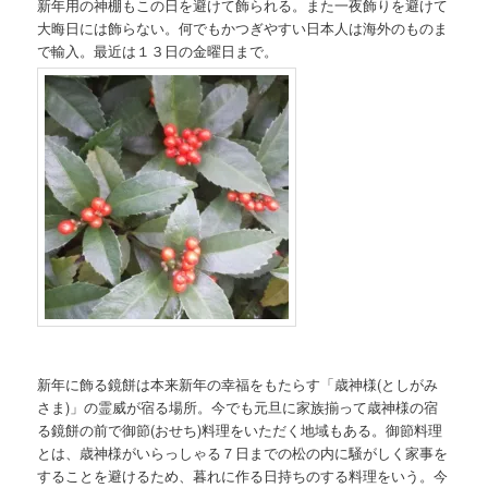
新年用の神棚もこの日を避けて飾られる。また一夜飾りを避けて
大晦日には飾らない。何でもかつぎやすい日本人は海外のものま
で輸入。最近は１３日の金曜日まで。
新年に飾る鏡餅は本来新年の幸福をもたらす「歳神様(としがみ
さま)」の霊威が宿る場所。今でも元旦に家族揃って歳神様の宿
る鏡餅の前で御節(おせち)料理をいただく地域もある。御節料理
とは、歳神様がいらっしゃる７日までの松の内に騒がしく家事を
することを避けるため、暮れに作る日持ちのする料理をいう。今