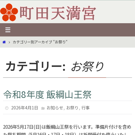
コ
ン
テ
ン
ツ
ホ
カテゴリー別アーカイブ "お祭り"
へ
ー
ス
ム
キ
カテゴリー:
お祭り
ッ
プ
令和8年度 飯綱山王祭
,
,
2026年4月1日
お知らせ
お祭り
行事
2026年5月17日(日)は飯綱山王祭を行います。準備片付けを含め
た祭礼期間（5月16日・17日・18日）は祈願受付を停止いたし