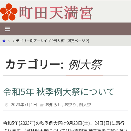
コ
ン
テ
ン
ツ
ホ
カテゴリー別アーカイブ "例大祭"
(固定ページ 2)
へ
ー
ス
ム
キ
カテゴリー:
例大祭
ッ
プ
令和5年 秋季例大祭について
,
,
2023年7月1日
お知らせ
お祭り
例大祭
令和5年(2023年)の秋季例大祭は9月23日(土)、24日(日)に斎行
されます。(当社例大祭については秋季例祭 神幸祭をご覧くださ