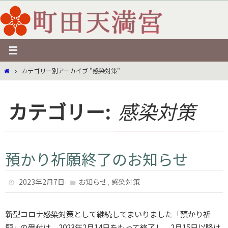
コ
ン
テ
ン
ツ
ホ
カテゴリー別アーカイブ "感染対策"
へ
ー
ス
ム
キ
カテゴリー:
感染対策
ッ
プ
預かり祈願終了のお知らせ
,
2023年2月7日
お知らせ
感染対策
新型コロナ感染対策として継続してまいりました「預かり祈
願」の受付は、2023年2月14日をもって終了し、2月15日以降は