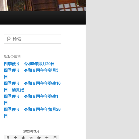
検
索
最近の投稿
四季便り 令和8年卯月20日
四季便り 令和８丙午年卯月5
日
四季便り 令和８丙午年弥生16
日 楊貴妃
四季便り 令和８丙午年弥生1
日
四季便り 令和８丙午年如月28
日
2026年3月
月
火
水
木
金
土
日