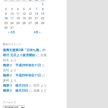
1
2
3
4
5
6
7
8
9
10
11
12
13
14
15
16
17
18
19
20
21
22
23
24
25
26
27
28
29
30
31
« 2月
4月 »
最近のコメント
復興支援第2弾「日待ち梅」の
根付 元旦より販売開始
に
古屋
武夫
より
梅便り 平成29年弥生11日
に
宮司
より
梅便り 平成29年弥生11日
に
多村
より
梅便り 睦月23日
に
宮司
より
梅便り 睦月23日
に
花梅
より
アーカイブ
ア