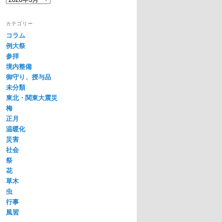
ー
カ
カテゴリー
イ
コラム
ブ
例大祭
参拝
境内整備
御守り、授与品
未分類
東北・関東大震災
梅
正月
温暖化
災害
社会
祭
花
草木
虫
行事
風習