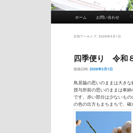
メ
ホーム
お問い合わせ
「
イ
ン
メ
日別アーカイブ:
2026年3月1日
ニ
ュ
四季便り 令和
ー
投稿日時:
2026年3月1日
鳥居脇の思いのままは大きな
授与所前の思いのままは奉納
です。赤い部分は少ないもの
の色の出方もまちまちで、確