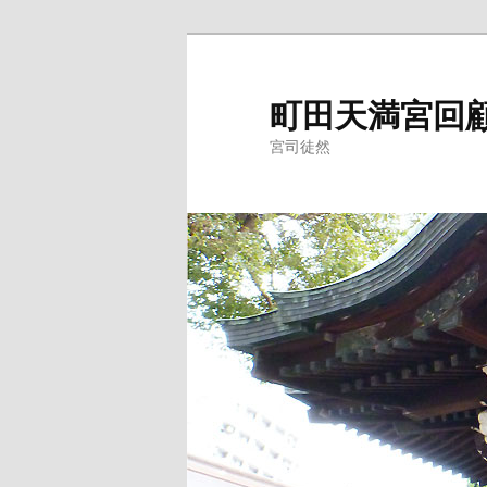
メ
サ
イ
ブ
ン
コ
町田天満宮回
コ
ン
宮司徒然
ン
テ
テ
ン
ン
ツ
ツ
へ
へ
移
移
動
動