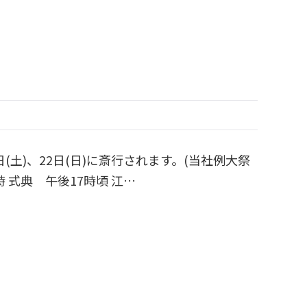
日(土)、22日(日)に斎行されます。(当社例大祭
時 式典 午後17時頃 江…