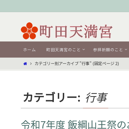
コ
ン
テ
ン
ツ
コ
へ
ホーム
町田天満宮のこと
参拝祈願のこと
ン
ス
テ
ホ
カテゴリー別アーカイブ "行事"
(固定ページ 2)
キ
ン
ー
ツ
ッ
ム
へ
プ
ス
キ
カテゴリー:
行事
ッ
プ
令和7年度 飯綱山王祭