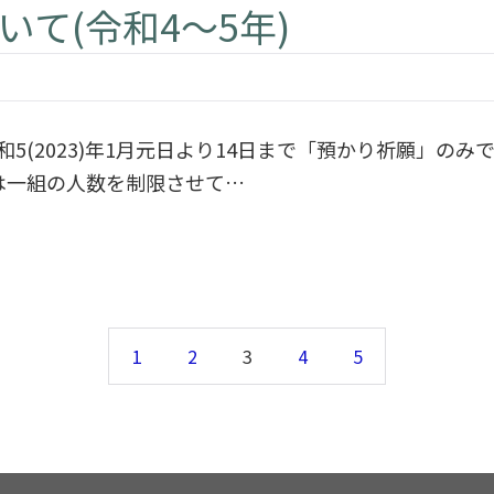
て(令和4〜5年)
和5(2023)年1月元日より14日まで「預かり祈願」のみ
は一組の人数を制限させて…
1
2
3
4
5