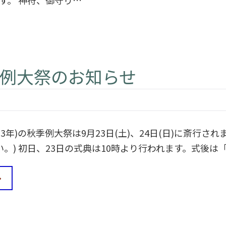
す。 神符、御守り…
季例大祭のお知らせ
023年)の秋季例大祭は9月23日(土)、24日(日)に斎行
い。) 初日、23日の式典は10時より行われます。式後