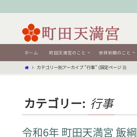
コ
ン
テ
ン
ツ
コ
へ
ホーム
町田天満宮のこと
参拝祈願のこと
ン
ス
テ
ホ
カテゴリー別アーカイブ "行事"
(固定ページ 3)
キ
ン
ー
ツ
ッ
ム
へ
プ
ス
キ
カテゴリー:
行事
ッ
プ
令和6年 町田天満宮 飯