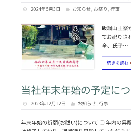
2024年5月3日
お知らせ
,
お祭り
,
行事
飯綱山王祭
てお祀りさ
全、氏子…
続きを読む
当社年末年始の予定につい
2023年12月12日
お知らせ
,
行事
年末年始の祈願(お祓い)について ○ 年内の昇殿祈