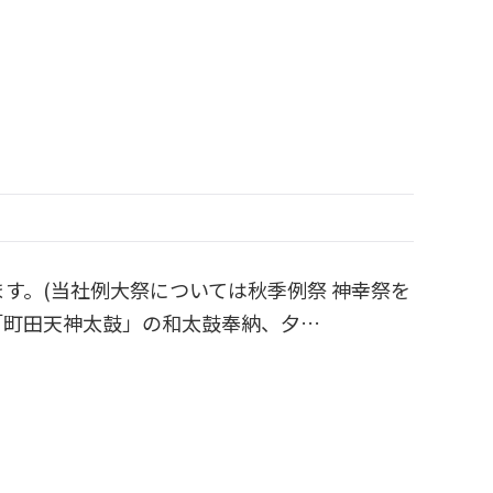
されます。(当社例大祭については秋季例祭 神幸祭を
は「町田天神太鼓」の和太鼓奉納、夕…