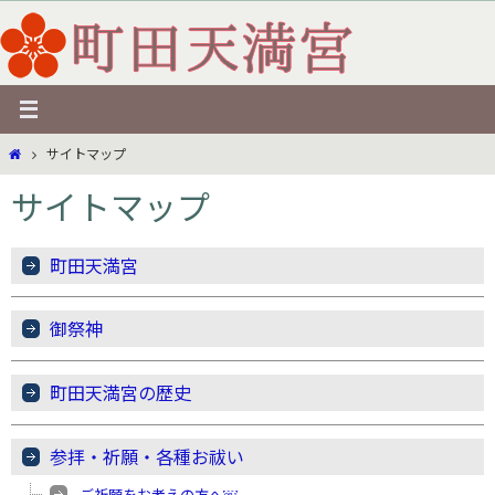
コ
ン
テ
ン
ツ
ホ
サイトマップ
へ
ー
ス
サイトマップ
ム
キ
ッ
町田天満宮
プ
御祭神
町田天満宮の歴史
参拝・祈願・各種お祓い
ご祈願をお考えの方へ￼